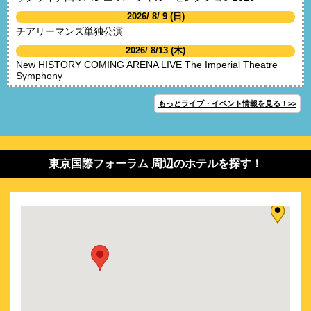
2026/ 8/ 9 (日)
チアリーマンズ単独公演
2026/ 8/13 (木)
New HISTORY COMING ARENA LIVE The Imperial Theatre
Symphony
2026/ 8/14 (金)
もっとライブ・イベント情報を見る！>>
New HISTORY COMING ARENA LIVE The Imperial Theatre
Symphony
2026/ 8/20 (木)
日米合作ブロードウェイミュージカル フル・モンティ
東京国際フォーラム 周辺のホテルを探す！
2026/ 8/23 (日)
モンスターハンターオーケストラコンサート 狩猟音楽祭2026
2026/ 8/24 (月)
劇場版 好井まさおの怪談を浴びる会2026
2026/ 8/24 (月)
日米合作ブロードウェイミュージカル フル・モンティ
2026/ 8/29 (土)
ディズニー・ワールド・ビート 2026
2026/ 8/30 (日)