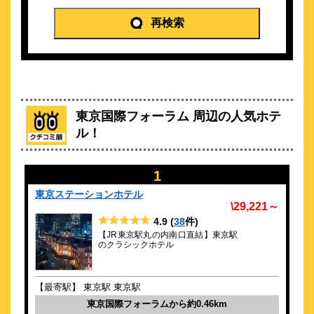
レム東京京橋
再検索
\9,065～
35
4.3点 (
件)
クチコミ
「東京駅」八重洲南口徒歩7分 銀座線「京橋駅」入口 ホテル
玄関前
約
0.56
km
東京国際フォーラム 周辺の人気ホテ
京王プレッソイン東京駅八重洲
ル！
\8,082～
95
4.1点 (
件)
クチコミ
1
東京ステーションホテル
東京駅八重洲中央口から徒歩3分◆早朝出発・夜間到着も安心の
\29,221～
立地
4.9
(
38
件)
約
0.57
km
【JR東京駅丸の内南口直結】東京駅
のクラシックホテル
lyf銀座東京
\1,876～
【最寄駅】 東京駅 東京駅
東京国際フォーラムから約0.46km
次世代のレジャーやビジネストラベラー向けコリビングホテル