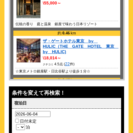
鈴木雅之 masayuki suzuki taste of martini tour 2026 Step123
\55,000～
season2 70 / 40th anniversary
2026/ 9/25 (金)
井上芳雄 芳雄のミュー Dream Fes.
伝統の香り 庭と温泉 銀座で味わう日本リゾート
2026/ 9/26 (土)
約
0.46
km
INTERSTELLAR LIVE
ザ・ゲートホテル東京 by
2026/ 9/28 (月)
HULIC（THE GATE HOTEL 東京
朗読劇 READING WORLD ユネスコ世界記憶遺産 舞鶴への生還
by HULIC)
約束の果て 再演
\18,014～
2026/ 9/29 (火)
22
4.5点 (
件)
クチコミ
朗読劇 READING WORLD ユネスコ世界記憶遺産 舞鶴への生還
☆東京メトロ銀座駅・日比谷駅より徒歩１分☆
約束の果て 再演
約
0.46
km
2026/10/10 (土)
東京ステーションホテル
JUJU ジュジュ HALL TOUR 2026 純喫茶JUJU 時間旅行
条件を変えて再検索！
\29,221～
2026/10/29 (木)
38
4.9点 (
件)
クチコミ
宿泊日
The 51st Anniversary 俺たちの旅 スペシャルコンサート
2026/11/13 (金)
【JR東京駅丸の内南口直結】東京駅のクラシックホテル
ゴスペラーズ坂ツアー2026 UNIVER5OUL
日付未定
約
0.51
km
泊
2026/11/14 (土)
コートヤード・バイ・マリオット 東京