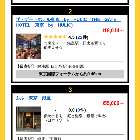
約
0.57
km
2
ダイワロイネットホテル銀座
ザ・ゲートホテル東京 by HULIC（THE GATE
PREMIER 2026年4月リニューアル
HOTEL 東京 by HULIC)
\12,000～
\18,014～
18
3.9点 (
件)
クチコミ
4.5
(
22
件)
☆東京メトロ銀座駅・日比谷駅より
【 2026年3月9日リニューアル】もっと快適な銀座ステイを
徒歩１分☆
約
0.58
km
スーパーホテルPremier東京駅八重洲中
【最寄駅】 銀座駅 日比谷駅 有楽町駅
央口 高濃度炭酸泉
東京国際フォーラムから約0.46km
\6,900～
267
4.5点 (
件)
クチコミ
3
お陰様でJ.D.パワー宿泊客満足度11年連続＆JCSI顧客満足度
No.1受賞
ふふ 東京 銀座
\55,000～
約
0.59
km
-
0.0
(
0
件)
ダイワロイネットホテル東京京橋
伝統の香り 庭と温泉 銀座で味わ
PREMIER
う日本リゾート
\10,089～
20
4.1点 (
件)
クチコミ
【最寄駅】 銀座一丁目駅