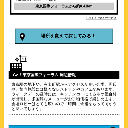
「京橋駅」より徒歩約1分。「東京駅」徒歩圏内。東京旅の拠点
東京国際フォーラムから約0.41km
に！
約
0.59
km
じゃらん Web サービス
ホテルモントレ銀座
\8,700～
26
4.4点 (
件)
クチコミ
場所を変えて探してみる！
銀座一丁目駅徒歩1分、全室スマートTV／ミラブル完備
約
0.6
km
ホテルインターゲート東京京橋
\7,860～
Go！東京国際フォーラム 周辺情報
23
4.3点 (
件)
クチコミ
東京駅の地下や、有楽町駅からアクセスが良い会場。周辺
や、館内施設には様々なレストランやカフェがあります。
【朝食 夏メニュー登場】宿泊者専用ラウンジ完備
ウィークデーの昼時には、キッチンカーによるネオ屋台村
が出現し、多国籍なメニューがお手頃価格で楽しめます。
約
0.61
km
会場ロビーはとても広いので、時間に余裕をもって向かう
ホテルサンルート銀座
と良いでしょう。
\6,715～
13
4.1点 (
件)
クチコミ