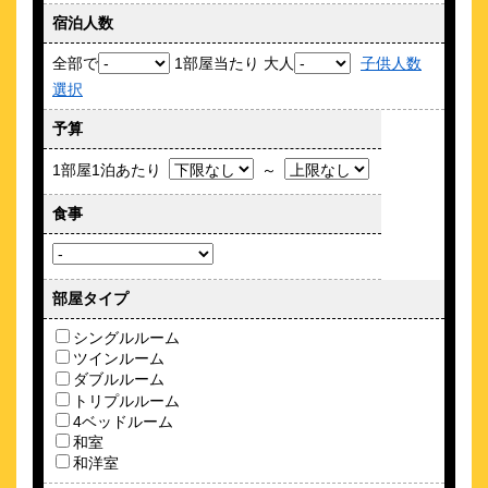
徳永英明 HIDEAKI TOKUNAGA 40th Anniversary Concert Tour
ステーション
2026 COVERS & BEST
宿泊人数
\43,560～
2026/11/21 (土)
全部で
1部屋当たり 大人
子供人数
ミュージカル 星影の人 沖田総司・まぼろしの青春
選択
銀座線京橋駅7番出口から徒歩1分 渋谷や浅草 お出かけに大
2026/11/22 (日)
変便利♪
ミュージカル 星影の人 沖田総司・まぼろしの青春
予算
約
0.51
km
2026/11/28 (土)
1部屋1泊あたり
～
ＫＯＫＯ ＨＯＴＥＬ 銀座一丁目
薬師丸ひろ子 Concert Tour 2026 明日が来る
\5,040～
2026/11/29 (日)
食事
5
4.0点 (
件)
クチコミ
薬師丸ひろ子 Concert Tour 2026 明日が来る
2026/12/26 (土)
銀座一丁目駅から徒歩1分,東京駅10分★5駅6路線が徒歩圏内★
ゴスペラーズ坂ツアー2026 UNIVER5OUL
部屋タイプ
約
0.55
km
ホテルモントレ ラ・スールギンザ
シングルルーム
ツインルーム
\6,850～
ダブルルーム
42
4.1点 (
件)
クチコミ
トリプルルーム
4ベッドルーム
ティースタンドスタイル朝食、ペパーミントグリーンの部屋が
和室
人気♪
和洋室
約
0.55
km