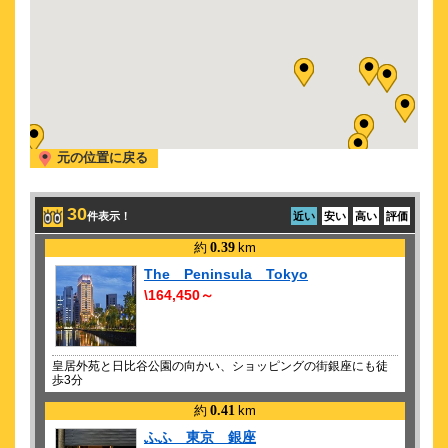
日米合作ブロードウェイミュージカル フル・モンティ
2026/ 9/11 (金)
古川雄大 The Greatest Concert vol.3 Man of the Stage
2026/ 9/12 (土)
古川雄大 The Greatest Concert vol.3 Man of the Stage
2026/ 9/13 (日)
元の位置に戻る
古川雄大 The Greatest Concert vol.3 Man of the Stage
2026/ 9/14 (月)
古川雄大 The Greatest Concert vol.3 Man of the Stage
30
件表示！
近い
安い
高い
評価
2026/ 9/16 (水)
約
0.39
km
古川雄大 The Greatest Concert vol.3 Man of the Stage
The Peninsula Tokyo
2026/ 9/17 (木)
\164,450～
古川雄大 The Greatest Concert vol.3 Man of the Stage
2026/ 9/19 (土)
中森明菜 AKINA NAKAMORI LIVE TOUR 2026
皇居外苑と日比谷公園の向かい、ショッピングの街銀座にも徒
歩3分
2026/ 9/20 (日)
中森明菜 AKINA NAKAMORI LIVE TOUR 2026
約
0.41
km
2026/ 9/22 (火)
ふふ 東京 銀座