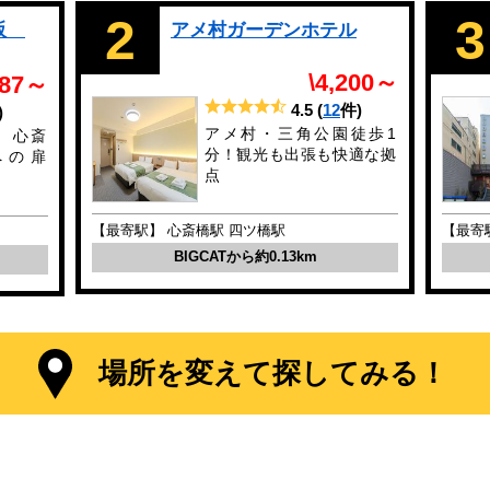
2
3
大阪
アメ村ガーデンホテル
\4,200～
487～
4.5
(
12
件)
)
アメ村・三角公園徒歩1
 ─ 心斎
分！観光も出張も快適な拠
への扉
点
【最寄駅】 心斎橋駅 四ツ橋駅
【最寄
BIGCATから約0.13km
場所を変えて探してみる！