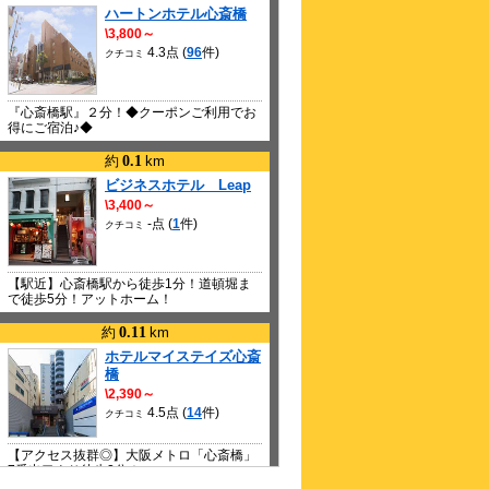
ハートンホテル心斎橋
\3,800～
4.3点 (
96
件)
クチコミ
『心斎橋駅』２分！◆クーポンご利用でお
得にご宿泊♪◆
約
0.1
km
ビジネスホテル Leap
\3,400～
-点 (
1
件)
クチコミ
【駅近】心斎橋駅から徒歩1分！道頓堀ま
で徒歩5分！アットホーム！
約
0.11
km
ホテルマイステイズ心斎
橋
\2,390～
4.5点 (
14
件)
クチコミ
【アクセス抜群◎】大阪メトロ「心斎橋」
7番出口より徒歩2分！