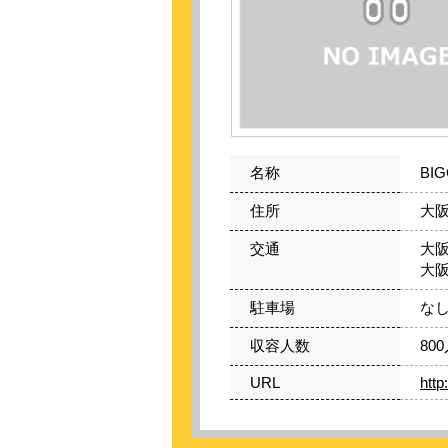
名称
BIG
住所
大阪
交通
大阪
大阪
駐車場
な
収容人数
80
URL
http