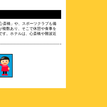
【2022年12月1日開業】なんば、心斎橋駅
より徒歩約５分の好立地
約
0.18
km
ブリッジホテル心斎橋
ト心斎橋」や、スポーツクラブも備
（道頓堀ホテルグルー
プ）
が複数あり、そこで休憩や食事を
\6,300～
です。ホテルは、心斎橋や難波近
-点 (
3
件)
クチコミ
立地抜群！心斎橋の中心！ビール・カクテ
ル・アイスが食べ飲み放題
約
0.19
km
カプセルホテル朝日プラ
ザ心斎橋
\3,000～
3.2点 (
19
件)
クチコミ
大阪ミナミ心斎橋アメリカ村ど真ん中の立
地。
約
0.19
km
ホテル日航大阪
\5,525～
4.3点 (
48
件)
クチコミ