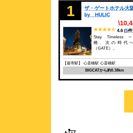
1
ザ・ゲートホテル
by HULIC
\10,
4.6
(
5
件
Stay Timeless
橋、次の時代
（GATE）。
【最寄駅】 心斎橋駅 心斎橋駅
BIGCATから約0.38km