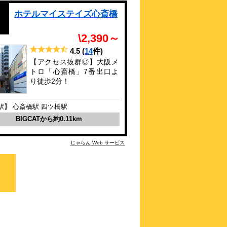
駅徒歩1分！
ホテルマイステイズ心斎橋
約
0.14
km
アローホテルイン心斎橋
\2,390～
\2,850～
4.0点 (
58
件)
クチコミ
4.5
(
14
件)
【アクセス抜群◎】大阪メ
トロ「心斎橋」7番出口よ
アメ村のど真ん中！地下鉄心斎橋・なんば
り徒歩2分！
駅徒歩５分・朝食無料中
約
0.15
km
駅】 心斎橋駅 四ツ橋駅
ＪＲ西日本グループ ヴ
ィアイン心斎橋
BIGCATから約0.11km
\4,120～
4.2点 (
26
件)
クチコミ
じゃらん Web サービス
心斎橋駅7番出口から徒歩2分！アメ村やミ
ナミまで徒歩圏内です。
約
0.18
km
東急ステイ メルキュー
ル 大阪なんば
\8,400～
4.4点 (
9
件)
クチコミ