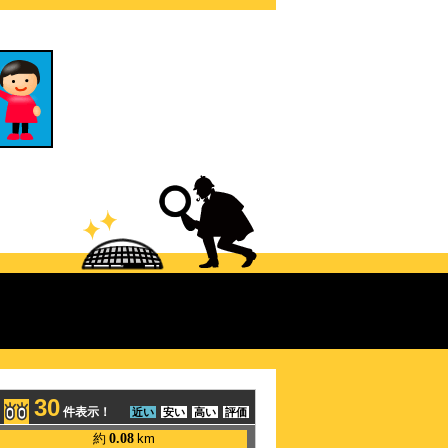
30
件表示！
近い
安い
高い
評価
約
0.08
km