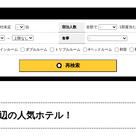
付未定
泊
宿泊人数
全部で
1部屋当た
～
食事
インルーム
ダブルルーム
トリプルルーム
4ベッドルーム
和室
再検索
 周辺の人気ホテル！