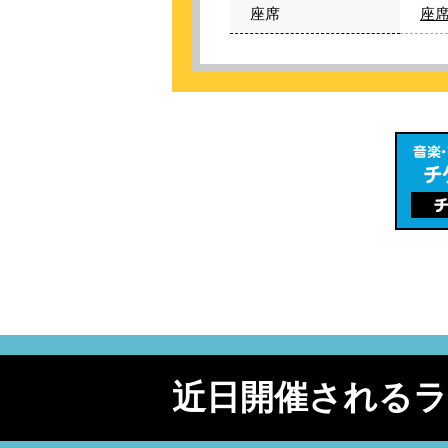
座席
座席
近日開催される