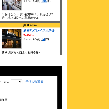
4.3点 (
205
件)
クチコミ
＼お得なクーポン配布中！／駅近徒歩2
分・地上150ｍの高層ホテル
約
0.4
km
新横浜グレイスホテル
\5,450～
4.5点 (
94
件)
クチコミ
新横浜駅改札口より徒歩1分♪
約
0.4
km
新横浜国際ホテル
\3,350～
4.1点 (
106
件)
クチコミ
り 大人
子供人数選択
JR新横浜駅徒歩約3分 横浜アリーナ・日
産スタジアムも徒歩圏内！
約
0.49
km
和洋室
ワシントンR&Bホテル新
横浜駅前