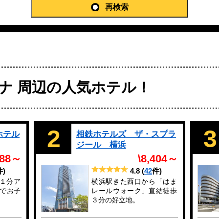
再検索
ナ 周辺の人気ホテル！
2
3
ホテル
相鉄ホテルズ ザ・スプラ
ジール 横浜
588～
\8,404～
件)
4.8
(
42
件)
１分ア
横浜駅きた西口から「はま
までお子
レールウォーク」直結徒歩
３分の好立地。