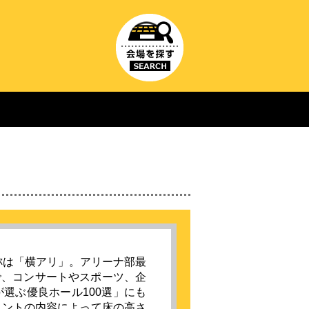
称は「横アリ」。アリーナ部最
0人で、コンサートやスポーツ、企
選ぶ優良ホール100選」にも
ベントの内容によって床の高さ