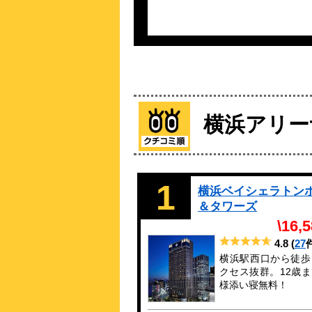
横浜アリー
1
横浜ベイシェラトン
＆タワーズ
\16,
4.8
(
27
横浜駅西口から徒歩
クセス抜群。12歳
様添い寝無料！