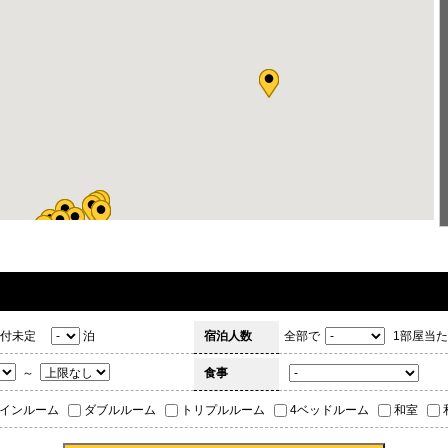
付未定
泊
宿泊人数
全部で
1部屋当た
～
食事
インルーム
ダブルルーム
トリプルルーム
4ベッドルーム
和室