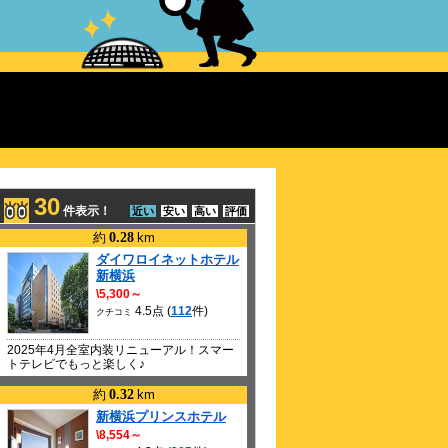
6
6
30
件表示！
近い
安い
高い
評価
約
0.28
km
ダイワロイネットホテル
新横浜
\5,300～
4.5点 (
112
件)
クチコミ
2025年4月全室内装リニューアル！スマー
トテレビでもっと楽しく♪
約
0.32
km
新横浜プリンスホテル
\8,554～