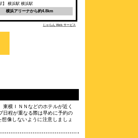
THE DAY HOTEL
駅】 横浜駅 横浜駅
ShinYokohama
横浜アリーナから約4.8km
\4,250～
3.3点 (
17
件)
クチコミ
じゃらん Web サービス
新横浜駅から徒歩約5分。出張から旅行ま
であらゆる目的の拠点に！
約
0.7
km
ラグナスイート新横浜
\5,210～
4.4点 (
196
件)
クチコミ
日産スタジアムに一番近いホテル☆横浜ア
リーナ好アクセス
約
0.74
km
新横浜フジビューホテ
ル スパ＆レジデンス
、東横ＩＮＮなどのホテルが近く
\4,250～
ブ日程が重なる際は早めに予約の
4.0点 (
89
件)
クチコミ
を想像しないように注意しましょ
新横浜駅前徒歩3分ナトリウム塩化物泉の
天然温泉をご堪能下さい