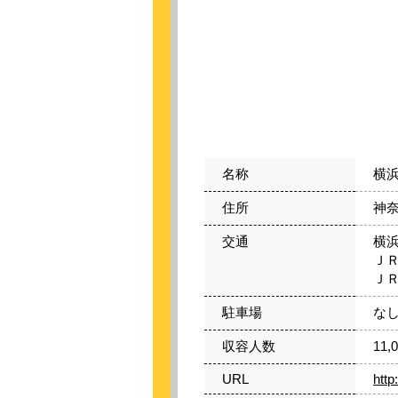
名称
横
住所
神奈
交通
横
Ｊ
Ｊ
駐車場
な
収容人数
11,
URL
http