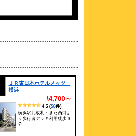
\6,600～
4.0点 (
91
件)
クチコミ
横浜アリーナ、日産スタジアムにもアクセ
ス良好！
約
0.56
km
ホテルリブマックス新横
浜(2020年7月22日オープ
ン）
\2,826～
3.7点 (
31
件)
クチコミ
新横浜駅より徒歩5分【空気清浄機全室導
入】
約
0.68
km
ＪＲ東日本ホテルメッツ
高濃度炭酸泉 ハナミズ
横浜
キの湯 スーパーホテル
\4,700～
新横浜
\3,850～
4.5
(
58
件)
4.3点 (
325
件)
クチコミ
横浜駅北改札・きた西口よ
☆☆療養泉としても名高い高濃度炭酸泉を
り歩行者デッキ利用徒歩３
使用した大浴場☆☆
分
約
0.69
km