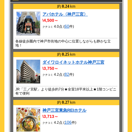
ORANGE RANGE オレンジレンジ LIVE TOUR 026-027
約
0.24
km
アパホテル〈神戸三宮〉
\4,500～
60
4.0点 (
件)
クチコミ
各線徒歩圏内で神戸市街地の中心に位置しながらも静かな立
地！
約
0.25
km
ダイワロイネットホテル神戸三宮
\3,750～
82
4.2点 (
件)
クチコミ
JR「三ノ宮駅」より徒歩約7分★全室18平米以上★1階コンビニ
有で便利
約
0.27
km
神戸三宮東急REIホテル
\3,713～
106
4.2点 (
件)
クチコミ