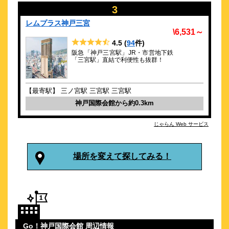
\3,300～
3
114
3.8点 (
件)
クチコミ
レムプラス神戸三宮
\6,531～
4.5
(
94
件)
アクセス良好！観光にも便利♪リーズナブルなビジネスホテル
阪急「神戸三宮駅」JR・市営地下鉄
約
0.42
km
「三宮駅」直結で利便性も抜群！
ＫＯＫＯ ＨＯＴＥＬ 神戸三宮
\3,657～
【最寄駅】 三ノ宮駅 三宮駅 三宮駅
72
4.3点 (
件)
クチコミ
神戸国際会館から約0.3km
シンプルに泊まる。心地よくやすらぐ。神戸でのひとときを
じゃらん Web サービス
KOKOで。
約
0.43
km
コンフォートホテルERA神戸三宮
場所を変えて探してみる！
\3,800～
234
4.4点 (
件)
クチコミ
阪神電車神戸三宮駅出口徒歩約4分◆ベイエリアの観光拠点に最
適
約
0.45
km
Go！神戸国際会館 周辺情報