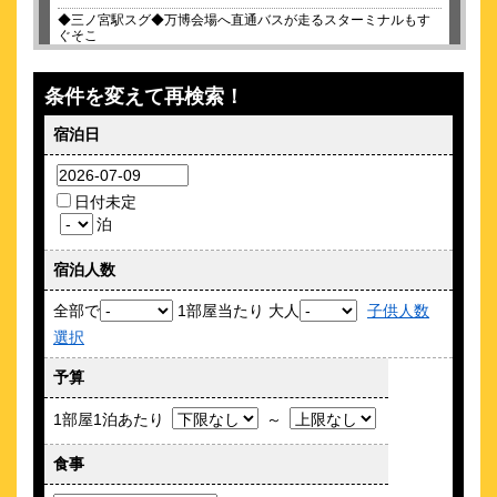
◆三ノ宮駅スグ◆万博会場へ直通バスが走るスターミナルもす
ぐそこ
約
0.28
km
条件を変えて再検索！
東横ＩＮＮ 神戸三宮駅市役所前
\5,828～
宿泊日
17
4.0点 (
件)
クチコミ
神戸国際会館まで徒歩5分！朝食・小学生以下添い寝無料
日付未定
泊
約
0.29
km
BRENZA HOTEL / ブレンザホテル
宿泊人数
\4,250～
34
全部で
1部屋当たり 大人
子供人数
4.2点 (
件)
クチコミ
選択
立地抜群、清潔な客室と新鮮な朝食で快適な滞在を
予算
約
0.3
km
1部屋1泊あたり
～
レムプラス神戸三宮
\6,531～
食事
94
4.5点 (
件)
クチコミ