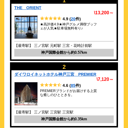
1
93
4.1点 (
件)
クチコミ
THE ORIENT
\13,200～
英国王室御用達のベッド◆神戸空港から20分！三宮からは徒歩7
4.9
(
20
件)
分
★高評価4.9★神戸グルメ満喫ブッフ
ェが人気★駐車場無料有り♪
約
0.4
km
相鉄フレッサイン神戸三宮
\4,470～
【最寄駅】 三ノ宮駅 元町駅 三宮・花時計前駅
64
4.2点 (
件)
クチコミ
神戸国際会館から約0.57km
JR三ノ宮・私鉄各線神戸三宮駅より徒歩5分圏内でアクセス良
2
好！
ダイワロイネットホテル神戸三宮 PREMIER
約
0.41
km
\7,120～
グリーンリッチホテル神戸三宮（人工温
4.6
(
85
件)
泉 二股湯の華）
PREMIERブランドがお届けする上質
\3,431～
な癒しのひとときを。
72
4.1点 (
件)
クチコミ
JR三ノ宮駅東口より徒歩7分、観光にも好立地！
【最寄駅】 三ノ宮駅 三宮駅 三宮駅
約
0.42
km
神戸国際会館から約0.35km
サンサイドホテル