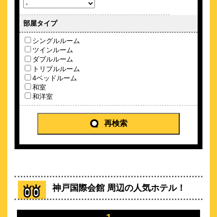
阪急「神戸三宮駅」JR・市営地下鉄「三宮駅」直結で利便性も
抜群！
部屋タイプ
約
0.34
km
シングルルーム
神戸ルミナスホテル三宮
ツインルーム
ダブルルーム
\3,350～
トリプルルーム
146
4.4点 (
件)
クチコミ
4ベッドルーム
和室
JR三ノ宮駅５分旧居留地内、客室大型テレビ、ソファ、Ｗｉｆ
和洋室
ｉ無料
約
0.35
km
再検索
ダイワロイネットホテル神戸三宮
PREMIER
\7,120～
85
4.6点 (
件)
クチコミ
PREMIERブランドがお届けする上質な癒しのひとときを。
神戸国際会館 周辺の人気ホテル！
約
0.39
km
ホテルサンルートソプラ神戸
\3,400～