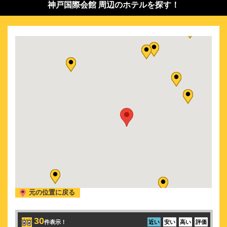
神戸国際会館 周辺のホテルを探す！
2026/ 9/13 (日)
山崎育三郎 LIVE TOUR 2026 19BOX STAR MAN
2026/ 9/20 (日)
FTISLAND エフティーアイランド 2026 FTISLAND TOUR 0 XIX
III FaTe in JAPAN
2026/10/ 9 (金)
薬師丸ひろ子 Concert Tour 2026 明日が来る
2026/11/ 1 (日)
FANTASTICS ファンタスティックス VOCALIST LIVE 2026 山
羊と犬 追加公演
2026/11/ 3 (火)
エヴァンゲリオン ウインドシンフォニー2026
2026/11/ 7 (土)
沢田研二 2026 LIVE! freedom 安堵 courage
2026/11/17 (火)
The 51st Anniversary 俺たちの旅 スペシャルコンサート
元の位置に戻る
2026/11/27 (金)
浜崎あゆみ ayumi hamasaki JAPAN TOUR 2026 Scapegoat
30
件表示！
2027/ 3/14 (日)
近い
安い
高い
評価