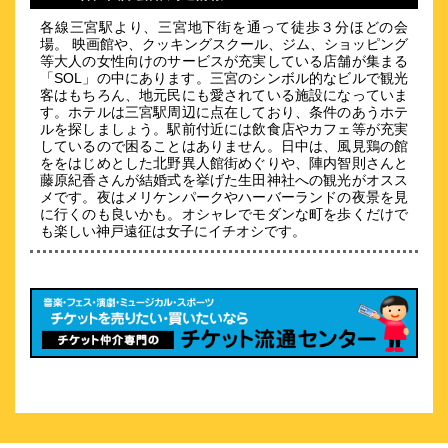
東横ＩＮＮ神戸三宮駅前
各線三宮駅より、三宮地下街を通って徒歩３分ほどの会
\5,723～
場。 映画館や、クッキングスクール、ジム、ショッピング
35
等大人の女性向けのサービスが充実している店舗が集まる
4.4点 (
件)
クチコミ
「SOL」の中にあります。三宮のシンボル的なビルで観光
客はもちろん、地元民にも愛されている施設になっていま
す。ホテルは三宮駅周辺に点在しており、条件のあうホテ
駅から徒歩２分！2025年4月に東横INNが神戸にオープン♪
ルを探しましょう。駅前付近には飲食店やカフェ等が充実
約
0.47
km
しているので困ることはありません。日中は、風見鶏の館
ををはじめとした北野異人館街めぐりや、陣内智則さんと
ヴィラフォンテーヌ神戸三宮｜住友不動
藤原紀香さんが結婚式を挙げた生田神社への観光がオスス
産
メです。夜はメリケンパークやハーバーランドの夜景を見
\3,880～
に行くのも良いかも。オシャレでモダンな町を歩くだけで
60
4.3点 (
件)
も楽しい神戸遠征は女子にイチオシです。
クチコミ
三ノ宮駅徒歩4分◆遊び心とこだわりの英国ホテル
約
0.51
km
ホテルヴィアマーレ神戸
\3,650～
89
4.2点 (
件)
クチコミ
旧居留地内の洒落たホテル！ベイエリアも近く、南京町へ徒歩3
分。