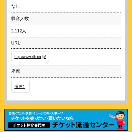
なし
収容人数
2,112人
URL
http://www.kih.co.jp/
座席
座席1