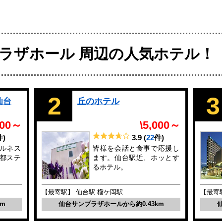
ラザホール 周辺の人気ホテル！
2
3
仙台
丘のホテル
100～
\5,000～
件)
3.9
(
22
件)
ルネス
皆様を会話と食事で応援し
都ステ
ます。仙台駅近、ホッとす
るホテル。
【最寄駅】 仙台駅 榴ケ岡駅
【最寄
m
仙台サンプラザホールから約0.43km