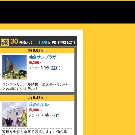
30
件表示！
近い
安い
高い
評価
約
0.03
km
仙台サンプラザ
\5,200～
3.9点 (
87
件)
クチコミ
サンプラザホール隣接，楽天モバイルパー
ク宮城に近いホテル！
約
0.43
km
丘のホテル
\5,000～
3.9点 (
22
件)
クチコミ
皆様を会話と食事で応援します。仙台駅