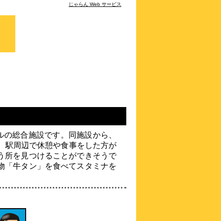
じゃらん Web サービス
JR仙台駅東口から徒歩4分☆大浴場『絹の
湯』完備！☆全室禁煙☆
約
0.8
km
ホテルグリーンパレス
\1,600～
3.9点 (
58
件)
クチコミ
仙台駅東口から車で５分 出し入れ自由・
高さ制限なし駐車場３０台
約
0.8
km
ダイワロイネットホテル
ールの総合施設です。同施設から、
仙台
為、駅周辺で休憩や食事をした方が
\4,980～
4.3点 (
68
件)
クチコミ
う所を見つけることができそうで
物「牛タン」を食べてスタミナを
基礎化粧品等のアメニティバーあり♪ 仙
台駅東口より徒歩約２分♪
約
0.86
km
ワシントンR&Bホテル仙
台東口