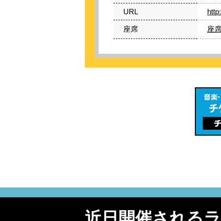
URL
http
座席
座席
近日開催される