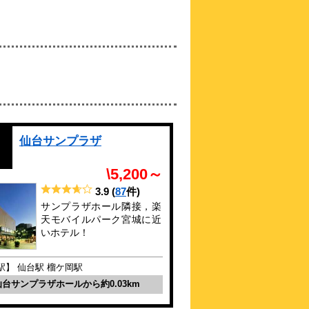
2024年1月開業。JR仙台駅より徒歩4分、
空港からも乗り換え不要です
約
0.68
km
東横ＩＮＮ仙台東口2号
館
\5,723～
3.9点 (
21
件)
クチコミ
楽天モバイルパーク宮城まで車で6分！朝
食・小学生以下添い寝無料
仙台サンプラザ
約
0.7
km
東横ＩＮＮ仙台東口１号
\5,200～
館
\5,828～
3.9
(
87
件)
4.3点 (
23
件)
クチコミ
サンプラザホール隣接，楽
天モバイルパーク宮城に近
楽天モバイルパーク宮城まで車で7分！朝
いホテル！
食・小学生以下添い寝無料
約
0.74
km
駅】 仙台駅 榴ケ岡駅
ホテルビスタ仙台
仙台サンプラザホールから約0.03km
\3,800～
4.3点 (
78
件)
クチコミ