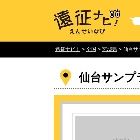
遠征ナビ！
>
全国
>
宮城県
>
仙台サ
仙台サンプ