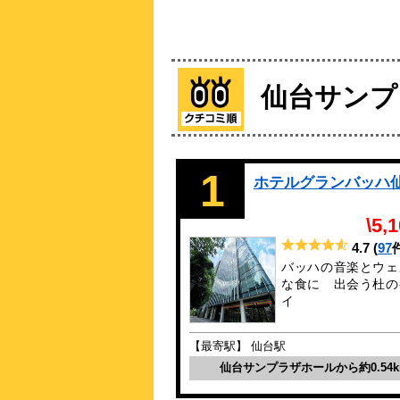
仙台サンプ
1
ホテルグランバッハ
\5,
4.7
(
97
バッハの音楽とウェ
な食に 出会う杜の
イ
【最寄駅】 仙台駅
仙台サンプラザホールから約0.54k