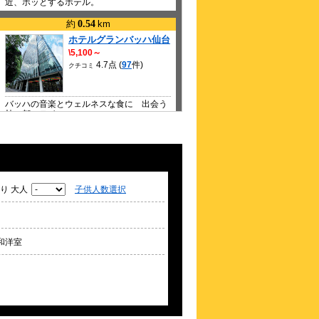
近、ホッとするホテル。
約
0.54
km
ホテルグランバッハ仙台
\5,100～
4.7点 (
97
件)
クチコミ
バッハの音楽とウェルネスな食に 出会う
杜の都ステイ
約
0.65
km
ホテル仙台ガーデンパレ
ス
\3,960～
4.3点 (
75
件)
り 大人
子供人数選択
クチコミ
2025年3月22日全客室リニューアルオープ
ン◆仙台駅東口徒歩３分◆
和洋室
約
0.66
km
ザ・ワンファイブ仙台
\3,217～
4.3点 (
149
件)
クチコミ