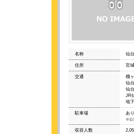
名称
仙
住所
宮城
交通
榴
仙台
仙台
JR
地下
駐車場
あ
※公
収容人数
2,0