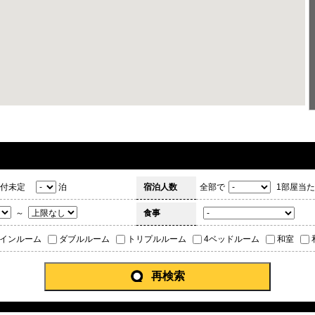
付未定
泊
宿泊人数
全部で
1部屋当た
～
食事
インルーム
ダブルルーム
トリプルルーム
4ベッドルーム
和室
再検索