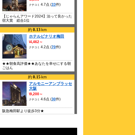
4.7点 (
33
件)
クチコミ
【じゃらんアワード2024】泊って良かった
宿大賞 総合1位
約
0.13
km
ホテルビナリオ梅田
\4,462～
4.2点 (
70
件)
クチコミ
★★朝食高評価★★あなたを幸せにする朝
ごはん
約
0.15
km
アルモニーアンブラッセ
大阪
\9,200～
4.6点 (
30
件)
クチコミ
阪急梅田駅より徒歩3分★
約
0.17
km
ハートンホテル北梅田
\5,100～