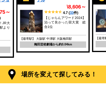
クショ
ナル
\8,606～
375～
4.7
(
33
件)
)
【じゃらんアワード2024】
泊って良かった宿大賞 総
！JR大
合1位
駅より
【最寄
【最寄駅】 大阪駅 中津駅 大阪梅田駅
梅田芸術劇場から約0.04km
場所を変えて探してみる！