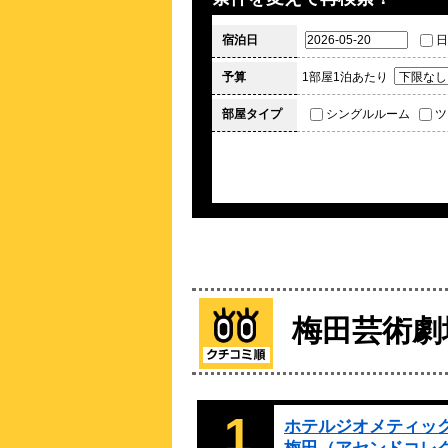
宿泊日
日
予算
1部屋1泊あたり
部屋タイプ
シングルルーム
ツ
梅田芸術劇
1
ホテルジオメティッ