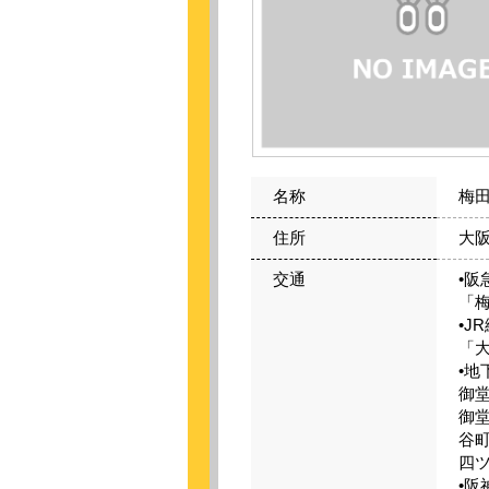
名称
梅田
住所
大阪
交通
•
「
•J
「
•
御
御
谷
四
•