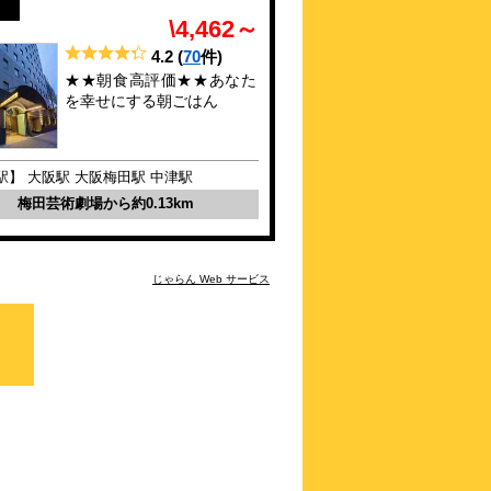
\4,000～
\4,462～
3.9点 (
84
件)
クチコミ
4.2
(
70
件)
★★朝食高評価★★あなた
阪急「大阪梅田駅」徒歩約3分！女性専用
を幸せにする朝ごはん
フロアあり♪
約
0.24
km
東横ＩＮＮ梅田中津１
駅】 大阪駅 大阪梅田駅 中津駅
\5,513～
梅田芸術劇場から約0.13km
4.0点 (
40
件)
クチコミ
梅田芸術劇場まで徒歩5分！朝食・小学生
じゃらん Web サービス
以下添い寝無料
約
0.4
km
ホテルリブマックス梅田
\2,763～
-点 (
4
件)
クチコミ
谷町線「中崎町」駅 4番口 徒歩5分
約
0.41
km