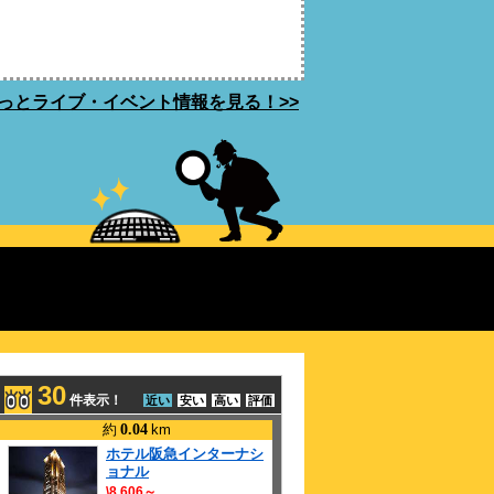
っとライブ・イベント情報を見る！>>
30
件表示！
近い
安い
高い
評価
約
0.04
km
ホテル阪急インターナシ
ョナル
\8,606～