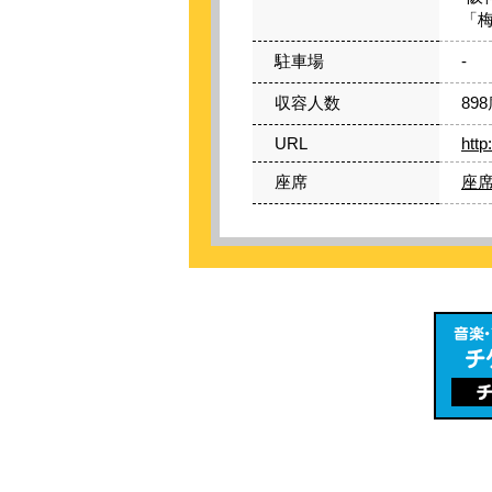
「
駐車場
-
収容人数
89
URL
htt
座席
座席