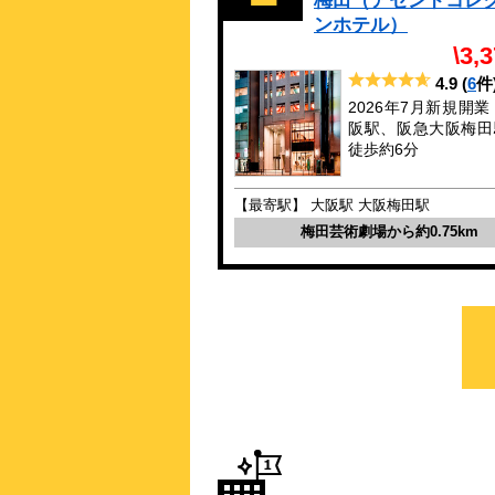
梅田（アセンドコレ
ンホテル）
\3,
4.9
(
6
件
2026年7月新規開業
阪駅、阪急大阪梅田
徒歩約6分
【最寄駅】 大阪駅 大阪梅田駅
梅田芸術劇場から約0.75km