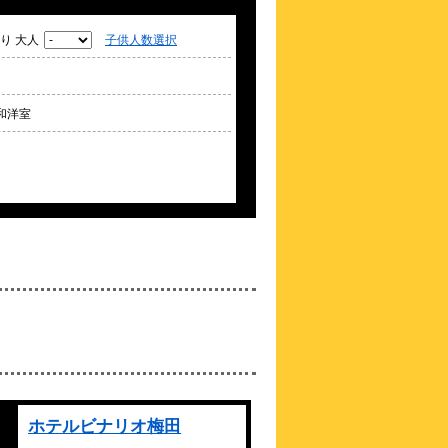
4.3点 (
83
件)
クチコミ
り 大人
子供人数選択
【アクセス◎】【中津】駅まで2分◆梅田
芸術劇場もすぐ♪
約
0.18
km
和洋室
フォーポイント フレッ
クス by シェラトン
大阪梅田
\4,114～
4.0点 (
11
件)
クチコミ
【24年11月全館改装】JR大阪駅・阪急大
阪梅田駅至近の好立地！
約
0.19
km
クインテッサホテル大阪
梅田
Comic&Books（2025年
12月23日開業）
\4,590～
4.3点 (
24
件)
クチコミ
大阪梅田駅より徒歩で約7分
ホテルビナリオ梅田
約
0.21
km
新阪急ホテルアネックス