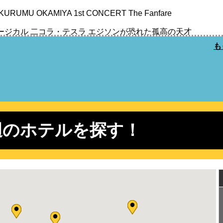
RUMU OKAMIYA 1st CONCERT The Fanfare
ージカル 二コラ・テスラ エジソンが恐れた孤高の天才
も
慎吾劇場 ★ ROCK45TOUR
辺のホテルを探す！
UCARD SHOW
UCARD SHOW
御免!
aysプロデュース ブランク
ー