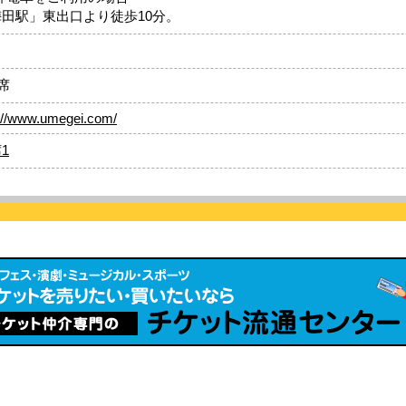
梅田駅」東出口より徒歩10分。
8席
p://www.umegei.com/
1