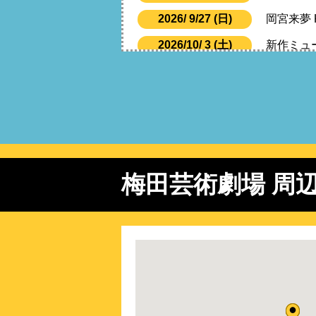
2026/ 9/27 (日)
岡宮来夢 KU
2026/10/ 3 (土)
新作ミュ
2026/10/16 (金)
THE 柳沢
2026/10/24 (土)
ナイボー!
2026/10/27 (火)
再会
2026/10/28 (水)
再会
2026/10/29 (木)
再会
梅田芸術劇場 周
THE AL
2026/10/29 (木)
THE AL
2026/11/ 1 (日)
2026/11/ 8 (日)
酔いどれ
2026/11/14 (土)
M&Opl
2026/12/ 5 (土)
舞台 キュ