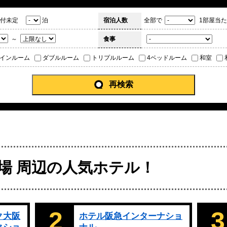
付未定
泊
宿泊人数
全部で
1部屋当た
～
食事
インルーム
ダブルルーム
トリプルルーム
4ベッドルーム
和室
再検索
場 周辺の人気ホテル！
2
3
ク大阪
ホテル阪急インターナショ