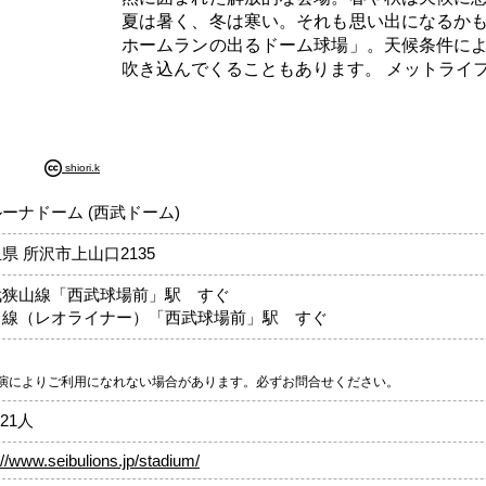
夏は暑く、冬は寒い。それも思い出になるか
ホームランの出るドーム球場」。天候条件に
吹き込んでくることもあります。 メットライ
shiori.k
ーナドーム (西武ドーム)
県 所沢市上山口2135
武狭山線「西武球場前」駅 すぐ
口線（レオライナー）「西武球場前」駅 すぐ
り
演によりご利用になれない場合があります。必ずお問合せください。
921人
://www.seibulions.jp/stadium/