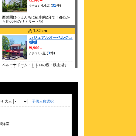
\5,546～
4.4点 (
31
件)
クチコミ
西武園ゆうえんちに徒歩約2分で！都心か
ら約60分のリトリート宿
約
1.82
km
カジュアルオーベルジュ
樹樹
\9,900～
-点 (
3
件)
クチコミ
AR 2026
ベルーナドーム・トトロの森・狭山湖す
ぐ 自由に過ごす里山ステイ
AR 2026
約
4.35
km
所沢第一ホテル
\4,950～
2.6点 (
7
件)
クチコミ
り 大人
子供人数選択
西所沢駅徒歩５分。ビジネス・受験・レジ
ャーに便利なホテル
和洋室
約
4.93
km
東横ＩＮＮ所沢駅西口