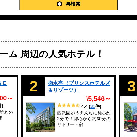
再検索
ーム 周辺の人気ホテル！
2
3
ＳＥ
掬水亭（プリンスホテルズ
＆リゾーツ）
500～
\5,546～
件)
4.4
(
31
件)
離れの
西武園ゆうえんちに徒歩約
間
2分で！都心から約60分の
リトリート宿