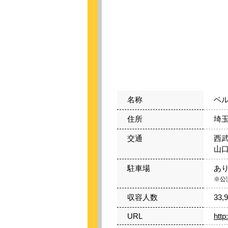
名称
ベル
住所
埼玉
交通
西
山
駐車場
あ
※公
収容人数
33,
URL
http