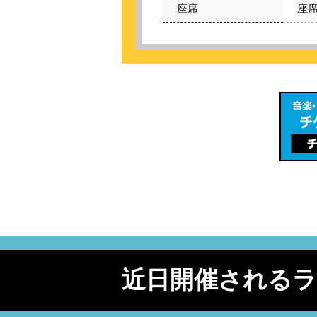
座席
座席
近日開催される