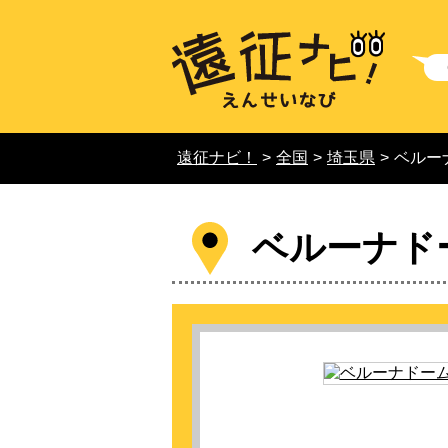
遠征ナビ！
>
全国
>
埼玉県
>
ベルー
ベルーナド