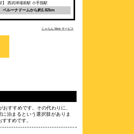
駅】 西武球場前駅 小手指駅
ビジネスホテル マーキ
ュリー（ロイヤルイング
ベルーナドームから約1.82km
ループ）
\4,400～
3.6点 (
23
件)
クチコミ
じゃらん Web サービス
西武新宿線久米川駅南口徒歩約2分！西武
ドームも電車で約30分。
約
5.33
km
ホテル セントピア
\5,830～
4.4点 (
36
件)
クチコミ
24時間フロント応対、お子様添寝無料プラ
ン、朝食付、ＩＴ接続可
約
5.52
km
久米川ウイングホテル
\6,600～
がおすすめです。その代わりに、
3.9点 (
19
件)
クチコミ
館に泊まるという選択肢がありま
おすすめです。
新青梅街道に面した立地。観光バス・ワン
ボックスカーも駐車OK