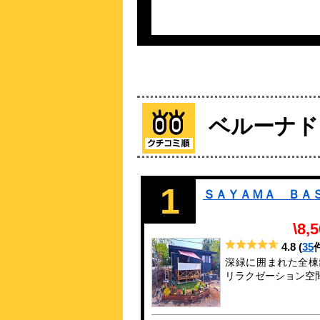
ベルーナド
1
ＳＡＹＡＭＡ ＢＡ
\8,
4.8
(
35
深緑に囲まれた全棟
リラクゼーション空