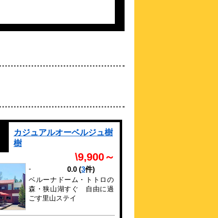
\5,775～
4.5点 (
29
件)
クチコミ
最寄り駅から徒歩3分！2026年2月に東横
INNが所沢にオープン
約
4.99
km
所沢パークホテル
\6,775～
4.3点 (
87
件)
クチコミ
所沢駅南口より徒歩３分♪コンビニ目の前
★駐車場＆Wi-Fi無料★
カジュアルオーベルジュ樹
約
5.17
km
樹
バーデンガーデン（旧：
\9,900～
ザ ベッドアンドスパ所
沢）
-
0.0
(
3
件)
\3,700～
ベルーナドーム・トトロの
4.2点 (
46
件)
クチコミ
森・狭山湖すぐ 自由に過
所沢唯一の宿泊とサウナの融合施設（男性
ごす里山ステイ
専用）
約
5.25
km