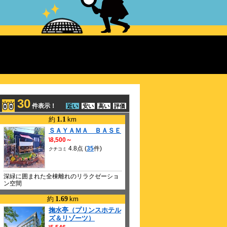
30
件表示！
近い
安い
高い
評価
約
1.1
km
 ENCORE in BELLUNA DOME
ＳＡＹＡＭＡ ＢＡＳＥ
\8,500～
 ENCORE in BELLUNA DOME
4.8点 (
35
件)
クチコミ
深緑に囲まれた全棟離れのリラクゼーショ
ン空間
約
1.69
km
掬水亭（プリンスホテル
ズ＆リゾーツ）