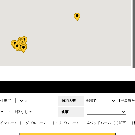
 vs 千葉ロッテ【ライオンズ公式】
 vs 千葉ロッテ【ライオンズ公式】
vs 楽天【ライオンズ公式】
vs 楽天【ライオンズ公式】
 vs オリックス【ライオンズ公式】
グザイル 25th ANNIVERSARY BEST LIVE LDH PERFECT YE
グザイル 25th ANNIVERSARY BEST LIVE LDH PERFECT YE
ars ブルーノマーズ The Romantic Tour in Japan
ars ブルーノマーズ The Romantic Tour in Japan
付未定
泊
宿泊人数
全部で
1部屋当た
～
食事
インルーム
ダブルルーム
トリプルルーム
4ベッドルーム
和室