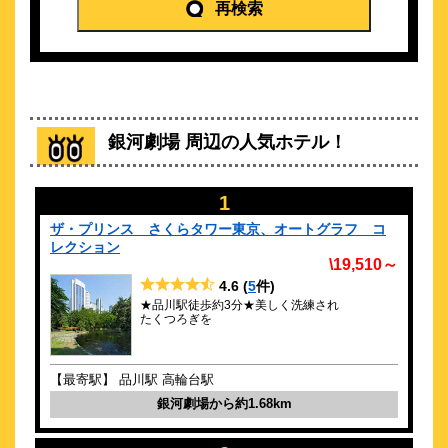
フレックステイイン品川
再検索
\2,990～
29
3.8点 (
件)
クチコミ
北品川駅より徒歩1分♪品川駅からも徒歩15分圏内
約
1.07
km
銀河劇場 周辺の人気ホテル！
ストリングスホテル東京インターコンチ
ネンタル by IHG
\20,917～
1
4
-点 (
件)
クチコミ
ザ・プリンス さくらタワー東京、オートグラフ コ
【品川駅直結】そこにあるのは、あたたかさに満ちたラグジュ
レクション
アリー
\19,510～
4.6
(
5
件)
約
1.09
km
★品川駅徒歩約3分★美しく洗練され
京急ＥＸイン品川・新馬場駅北口
たくつろぎを
\4,000～
67
4.2点 (
件)
クチコミ
【最寄駅】 品川駅 高輪台駅
銀河劇場から約1.68km
2025年3月3日リニューアルオープン！ 品川駅から２駅３分
約
1.2
km