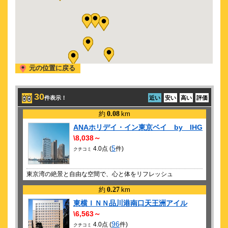
舞台 ブルーロック 5th STAGE 新英雄大戦 開幕
2026/10/11 (日)
舞台 ブルーロック 5th STAGE 新英雄大戦 開幕
元の位置に戻る
30
件表示！
近い
安い
高い
評価
約
0.08
km
ANAホリデイ・イン東京ベイ by IHG
\8,038～
5
4.0点 (
件)
クチコミ
東京湾の絶景と自由な空間で、心と体をリフレッシュ
約
0.27
km
東横ＩＮＮ品川港南口天王洲アイル
\6,563～
96
4.0点 (
件)
クチコミ