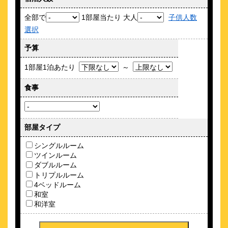
全部で
1部屋当たり 大人
子供人数
選択
“一軒家貸切タイプ”の施設で設備も充実！ 品川駅に近接で便
利！
予算
約
0.99
km
1部屋1泊あたり
～
品川宿ゲストハウス＆ツアーズ
\3,645～
食事
3
-点 (
件)
クチコミ
JR品川駅徒歩１０分京急北品川駅徒歩２分。人情あふれる下町
旅人宿
部屋タイプ
約
1
km
シングルルーム
KAGO #34 by Shukuba HOTEL
ツインルーム
ダブルルーム
\15,000～
トリプルルーム
4ベッドルーム
和室
日々の中のＰｒｅｃｉｏｕｓな時間を過ごせるアパルトマン
和洋室
約
1.01
km