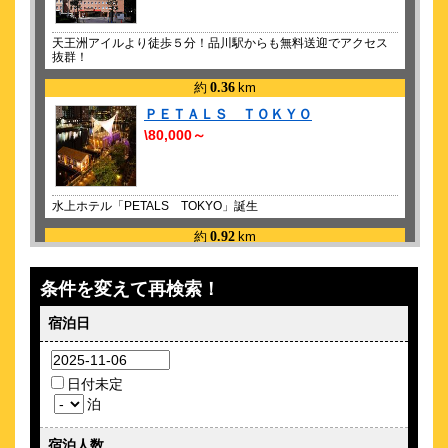
天王洲アイルより徒歩５分！品川駅からも無料送迎でアクセス
抜群！
約
0.36
km
ＰＥＴＡＬＳ ＴＯＫＹＯ
\80,000～
水上ホテル「PETALS TOKYO」誕生
約
0.92
km
スーパーホテル品川・新馬場 高濃度炭
酸泉 七福神の湯
条件を変えて再検索！
\3,750～
84
宿泊日
4.4点 (
件)
クチコミ
チェックイン&アウト当日荷物預かり無料！3/1~朝食リニューア
ル★
日付未定
約
0.99
km
泊
アーバンステイ品川
宿泊人数
\4,178～