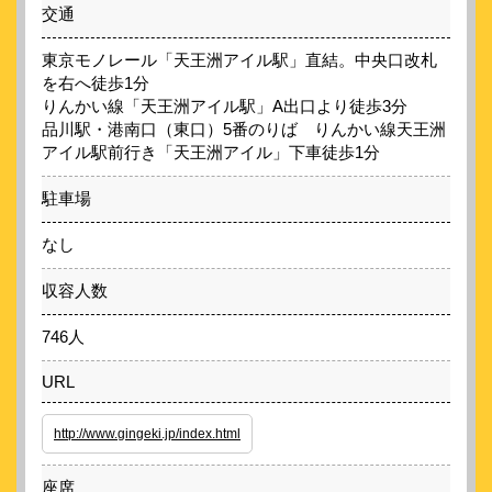
交通
東京モノレール「天王洲アイル駅」直結。中央口改札
を右へ徒歩1分
りんかい線「天王洲アイル駅」A出口より徒歩3分
品川駅・港南口（東口）5番のりば りんかい線天王洲
アイル駅前行き「天王洲アイル」下車徒歩1分
駐車場
なし
収容人数
746人
URL
http://www.gingeki.jp/index.html
座席