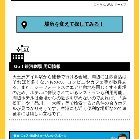
じゃらん Web サービス
約
1.31
km
Ｂａｍｂａ Ｈｏｔｅｌ
\13,980～
場所を変えて探してみる！
品川駅から２駅、京急新馬場駅すぐの貸切一軒家ホテル。
約
1.32
km
東京マリオットホテル
Go！銀河劇場 周辺情報
\21,753～
1
-点 (
件)
クチコミ
天王洲アイル駅から徒歩で行ける会場。周辺には飲食店は
それほど多くないものの、コンビニやカフェ等が数件あ
る。また、シーフォートスクエアと敷地を同じくする劇場
品川・御殿山の閑静な土地でゆったりとした客室で優美なステ
のため、ホテルに併設されているレストランも利用可能。
イを
周辺ホテルは会場からの近さを求めないのであれば、「浜
約
1.35
km
松町」や「品川」「大崎」等で検索すると条件の合うホテ
ルが見つかりそうです。空港にも近く便利な場所なので遠
品川プリンスホテル イーストタワー
征者には嬉しい立地です。
\9,927～
104
3.8点 (
件)
クチコミ