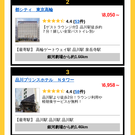
2
ナインアワーズ品川駅 for men
都シティ 東京高輪
\4,320～
\8,050～
14
3.6点 (
件)
クチコミ
4.4
(
53
件)
【ゲストラウンジ付】品川駅徒歩約
７分！嬉しい全室バストイレ別♪
品川駅直結。新幹線改札口から出てすぐ。羽田空港へも電車で
一本！
約
1.27
km
【最寄駅】 高輪ゲートウェイ駅 品川駅 泉岳寺駅
スーパーホテル品川・青物横丁 高濃度
銀河劇場から約1.66km
炭酸泉 銀杏の湯
\3,750～
3
110
4.4点 (
件)
クチコミ
品川プリンスホテル Ｎタワー
チェックイン&アウト当日の荷物預かり無料!!都内アクセス◎
\6,958～
約
1.29
km
4.4
(
58
件)
品川駅より徒歩2分！ラウンジ利用や
東横ＩＮＮ品川駅高輪口
軽朝食サービスが無料！
\7,035～
32
3.5点 (
件)
クチコミ
【最寄駅】 品川駅 品川駅 品川駅
銀河劇場から約1.46km
マクセルアクアパーク品川へ徒歩5分！朝食・小学生以下添い寝
無料