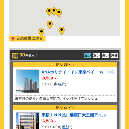
舞台 ブルーロック 5th STAGE 新英雄大戦 開幕
2026/10/ 3 (土)
舞台 ブルーロック 5th STAGE 新英雄大戦 開幕
2026/10/ 8 (木)
舞台 ブルーロック 5th STAGE 新英雄大戦 開幕
元の位置に戻る
2026/10/11 (日)
舞台 ブルーロック 5th STAGE 新英雄大戦 開幕
30
件表示！
近い
安い
高い
評価
約
0.08
km
ANAホリデイ・イン東京ベイ by IHG
\8,500～
4
-点 (
件)
クチコミ
東京湾の絶景と自由な空間で、心と体をリフレッシュ
約
0.27
km
東横ＩＮＮ品川港南口天王洲アイル
\6,563～
96
4.0点 (
件)
クチコミ