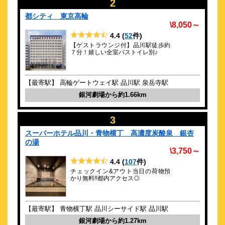
2
ナインアワーズ品川駅 for men
都シティ 東京高輪
\4,320～
\8,050～
12
3.5点 (
件)
クチコミ
4.4
(
52
件)
【ゲストラウンジ付】品川駅徒歩約
７分！嬉しい全室バストイレ別♪
品川駅直結。新幹線改札口から出てすぐ。羽田空港へも電車で
一本！
約
1.27
km
【最寄駅】 高輪ゲートウェイ駅 品川駅 泉岳寺駅
スーパーホテル品川・青物横丁 高濃度
銀河劇場から約1.66km
炭酸泉 銀杏の湯
\3,750～
3
107
4.4点 (
件)
クチコミ
スーパーホテル品川・青物横丁 高濃度炭酸泉 銀杏
チェックイン&アウト当日の荷物預かり無料!!都内アクセス◎
の湯
\3,750～
約
1.29
km
4.4
(
107
件)
東横ＩＮＮ品川駅高輪口
チェックイン&アウト当日の荷物預
\7,035～
かり無料!!都内アクセス◎
33
3.6点 (
件)
クチコミ
【最寄駅】 青物横丁駅 品川シーサイド駅 品川駅
マクセルアクアパーク品川へ徒歩5分！朝食・小学生以下添い寝
無料
銀河劇場から約1.27km