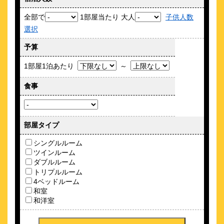
全部で
1部屋当たり 大人
子供人数
選択
“一軒家貸切タイプ”の施設で設備も充実！ 品川駅に近接で便
利！
予算
約
0.99
km
1部屋1泊あたり
～
品川宿ゲストハウス＆ツアーズ
\3,645～
食事
3
-点 (
件)
クチコミ
JR品川駅徒歩１０分京急北品川駅徒歩２分。人情あふれる下町
旅人宿
部屋タイプ
約
1
km
シングルルーム
KAGO #34 by Shukuba HOTEL
ツインルーム
ダブルルーム
\15,000～
トリプルルーム
4ベッドルーム
和室
日々の中のＰｒｅｃｉｏｕｓな時間を過ごせるアパルトマン
和洋室
約
1.01
km