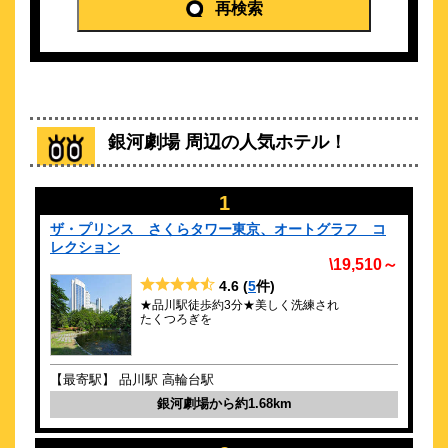
フレックステイイン品川
再検索
\2,845～
29
3.8点 (
件)
クチコミ
北品川駅より徒歩1分♪品川駅からも徒歩15分圏内
約
1.07
km
銀河劇場 周辺の人気ホテル！
ストリングスホテル東京インターコンチ
ネンタル by IHG
\20,917～
1
4
-点 (
件)
クチコミ
ザ・プリンス さくらタワー東京、オートグラフ コ
【品川駅直結】そこにあるのは、あたたかさに満ちたラグジュ
レクション
アリー
\19,510～
4.6
(
5
件)
約
1.09
km
★品川駅徒歩約3分★美しく洗練され
京急ＥＸイン品川・新馬場駅北口
たくつろぎを
\4,000～
67
4.2点 (
件)
クチコミ
【最寄駅】 品川駅 高輪台駅
銀河劇場から約1.68km
2025年3月3日リニューアルオープン！ 品川駅から２駅３分
約
1.2
km