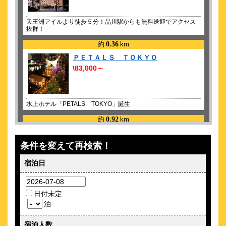
天王洲アイルより徒歩５分！品川駅からも無料送迎でアクセス
抜群！
約
0.36
km
ＰＥＴＡＬＳ ＴＯＫＹＯ
\83,000～
水上ホテル「PETALS TOKYO」誕生
約
0.92
km
スーパーホテル品川・新馬場 高濃度炭
酸泉 七福神の湯
条件を変えて再検索！
\3,750～
85
宿泊日
4.4点 (
件)
クチコミ
チェックイン&アウト当日荷物預かり無料！3/1~朝食リニューア
ル★
日付未定
約
0.99
km
泊
アーバンステイ品川
宿泊人数
\4,178～