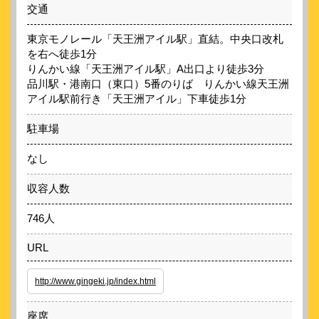
交通
東京モノレール「天王洲アイル駅」直結。中央口改札
を右へ徒歩1分
りんかい線「天王洲アイル駅」A出口より徒歩3分
品川駅・港南口（東口）5番のりば りんかい線天王洲
アイル駅前行き「天王洲アイル」下車徒歩1分
駐車場
なし
収容人数
746人
URL
http://www.gingeki.jp/index.html
座席