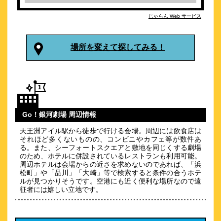
約
1.31
km
じゃらん Web サービス
Ｂａｍｂａ Ｈｏｔｅｌ
\13,980～
場所を変えて探してみる！
品川駅から２駅、京急新馬場駅すぐの貸切一軒家ホテル。
約
1.32
km
東京マリオットホテル
\21,753～
Go！銀河劇場 周辺情報
1
-点 (
件)
クチコミ
天王洲アイル駅から徒歩で行ける会場。周辺には飲食店は
それほど多くないものの、コンビニやカフェ等が数件あ
品川・御殿山の閑静な土地でゆったりとした客室で優美なステ
る。また、シーフォートスクエアと敷地を同じくする劇場
イを
のため、ホテルに併設されているレストランも利用可能。
約
1.35
km
周辺ホテルは会場からの近さを求めないのであれば、「浜
松町」や「品川」「大崎」等で検索すると条件の合うホテ
品川プリンスホテル イーストタワー
ルが見つかりそうです。空港にも近く便利な場所なので遠
\9,927～
征者には嬉しい立地です。
104
3.8点 (
件)
クチコミ