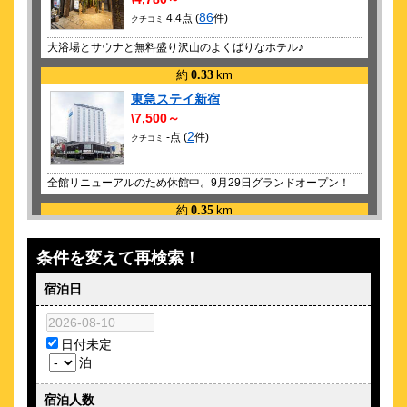
86
4.4点 (
件)
クチコミ
大浴場とサウナと無料盛り沢山のよくばりなホテル♪
約
0.33
km
東急ステイ新宿
\7,500～
2
-点 (
件)
クチコミ
全館リニューアルのため休館中。9月29日グランドオープン！
約
0.35
km
ホテルグレイスリー新宿
\11,610～
条件を変えて再検索！
4
-点 (
件)
クチコミ
宿泊日
【全室バストイレ別】新宿のシンボル・ゴジラヘッドがあるホ
テル
日付未定
約
0.36
km
泊
アパホテル〈新宿 歌舞伎町中央〉
宿泊人数
\5,580～