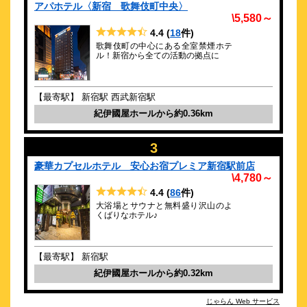
アパホテル〈新宿 歌舞伎町中央〉
ホテルシェーナ
\5,580～
\9,500～
4.4
(
18
件)
22
3.9点 (
件)
クチコミ
歌舞伎町の中心にある全室禁煙ホテ
ル！新宿から全ての活動の拠点に
8月限定お天気気まぐれキャンペーン
約
0.43
km
【最寄駅】 新宿駅 西武新宿駅
ホテルサンライト新宿
紀伊國屋ホールから約0.36km
\4,455～
34
3.8点 (
件)
クチコミ
3
豪華カプセルホテル 安心お宿プレミア新宿駅前店
新宿のビジネス・ショッピング街に近接し、静かな197室ホテル
\4,780～
4.4
(
86
件)
約
0.44
km
大浴場とサウナと無料盛り沢山のよ
HOTEL GROOVE SHINJUKU, A
くばりなホテル♪
PARKROYAL Hotel
\42,882～
3
-点 (
件)
クチコミ
【最寄駅】 新宿駅
紀伊國屋ホールから約0.32km
２０２３年５月１９日（金）新規開業
約
0.45
km
じゃらん Web サービス