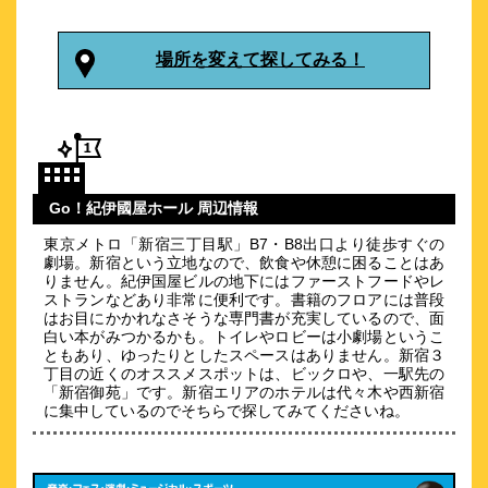
ＩＭＡＮＯ ＴＯＫＹＯ ＨＯＳＴＥＬ
\3,150～
2
場所を変えて探してみる！
-点 (
件)
クチコミ
新宿三丁目駅から徒歩3分の好立地★東京観光の拠点に♪
約
0.45
km
BELLUSTAR TOKYO, A Pan
Pacific Hotel
Go！紀伊國屋ホール 周辺情報
\101,200～
東京メトロ「新宿三丁目駅」B7・B8出口より徒歩すぐの
劇場。新宿という立地なので、飲食や休憩に困ることはあ
２０２３年５月１９日（金）新規開業
りません。紀伊国屋ビルの地下にはファーストフードやレ
ストランなどあり非常に便利です。書籍のフロアには普段
約
0.47
km
はお目にかかれなさそうな専門書が充実しているので、面
白い本がみつかるかも。トイレやロビーは小劇場というこ
ビジネスホテル国際ホテル歌舞伎町
ともあり、ゆったりとしたスペースはありません。新宿３
\4,900～
丁目の近くのオススメスポットは、ビックロや、一駅先の
4
-点 (
件)
クチコミ
「新宿御苑」です。新宿エリアのホテルは代々木や西新宿
に集中しているのでそちらで探してみてくださいね。
新宿東口から歌舞伎町へ。新大久保コリアンタウンも満喫♪
約
0.47
km