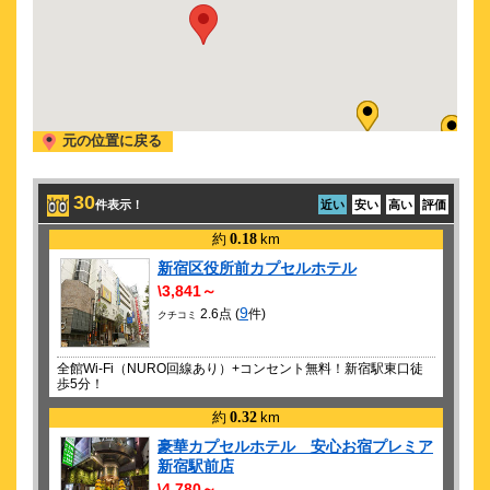
新作ミュージカル 二コラ・テスラ エジソンが恐れた孤高の天才
2026/ 9/20 (日)
新作ミュージカル 二コラ・テスラ エジソンが恐れた孤高の天才
2026/ 9/21 (月)
新作ミュージカル 二コラ・テスラ エジソンが恐れた孤高の天才
元の位置に戻る
2026/ 9/25 (金)
新作ミュージカル 二コラ・テスラ エジソンが恐れた孤高の天才
30
2026/ 9/28 (月)
件表示！
近い
安い
高い
評価
新作ミュージカル 二コラ・テスラ エジソンが恐れた孤高の天才
約
0.18
km
新宿区役所前カプセルホテル
\3,841～
9
2.6点 (
件)
クチコミ
全館Wi-Fi（NURO回線あり）+コンセント無料！新宿駅東口徒
歩5分！
約
0.32
km
豪華カプセルホテル 安心お宿プレミア
新宿駅前店
\4,780～