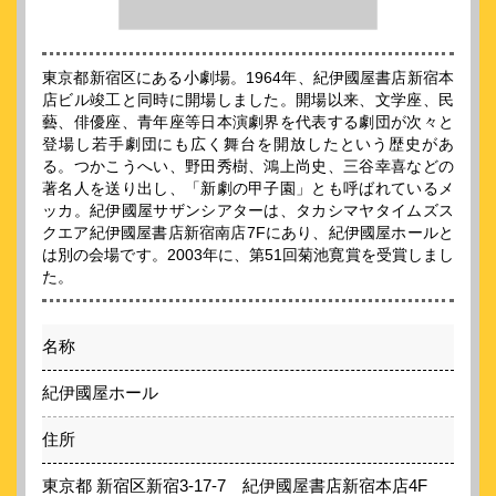
東京都新宿区にある小劇場。1964年、紀伊國屋書店新宿本
店ビル竣工と同時に開場しました。開場以来、文学座、民
藝、俳優座、青年座等日本演劇界を代表する劇団が次々と
登場し若手劇団にも広く舞台を開放したという歴史があ
る。つかこうへい、野田秀樹、鴻上尚史、三谷幸喜などの
著名人を送り出し、「新劇の甲子園」とも呼ばれているメ
ッカ。紀伊國屋サザンシアターは、タカシマヤタイムズス
クエア紀伊國屋書店新宿南店7Fにあり、紀伊國屋ホールと
は別の会場です。2003年に、第51回菊池寛賞を受賞しまし
た。
名称
紀伊國屋ホール
住所
東京都 新宿区新宿3-17-7 紀伊國屋書店新宿本店4F