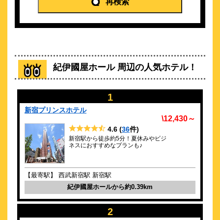
再検索
\4,700～
18
4.3点 (
件)
クチコミ
新宿三丁目駅から徒歩3分！地下鉄利用で各地へアクセス至便で
す！
紀伊國屋ホール 周辺の人気ホテル！
約
0.41
km
新宿アーバンホテル
\4,600～
1
14
3.9点 (
件)
クチコミ
新宿プリンスホテル
\12,430～
心温まるアットホームなホテル
4.6
(
36
件)
新宿駅から徒歩約5分！夏休みやビジ
約
0.42
km
ネスにおすすめなプランも♪
アパホテル〈新宿 歌舞伎町タワー〉
\5,580～
63
4.1点 (
件)
【最寄駅】 西武新宿駅 新宿駅
クチコミ
紀伊國屋ホールから約0.39km
新宿駅から1番近いアパホテル（全室禁煙）！
2
約
0.43
km