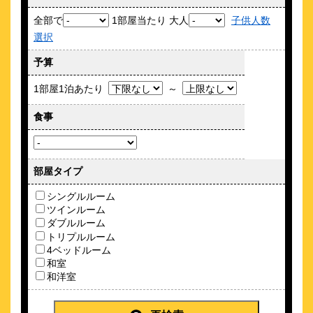
18
4.4点 (
件)
クチコミ
全部で
1部屋当たり 大人
子供人数
選択
歌舞伎町の中心にある全室禁煙ホテル！新宿から全ての活動の
拠点に
予算
約
0.39
km
1部屋1泊あたり
～
新宿プリンスホテル
\12,430～
食事
36
4.6点 (
件)
クチコミ
新宿駅から徒歩約5分！夏休みやビジネスにおすすめなプランも
♪
部屋タイプ
約
0.39
km
シングルルーム
ホテルアマネク新宿歌舞伎町
ツインルーム
ダブルルーム
\9,691～
トリプルルーム
1
-点 (
件)
クチコミ
4ベッドルーム
和室
お陰様で二周年 2024.11 朝食新メニュー
和洋室
約
0.4
km
ＪＲ西日本グループ ヴィアイン新宿