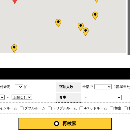
付未定
泊
宿泊人数
全部で
1部屋当た
～
食事
インルーム
ダブルルーム
トリプルルーム
4ベッドルーム
和室
再検索