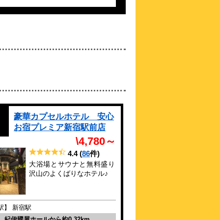
4.4点 (
18
件)
クチコミ
歌舞伎町の中心にある全室禁煙ホテル！新
宿から全ての活動の拠点に
約
0.39
km
新宿プリンスホテル
\10,400～
4.6点 (
35
件)
クチコミ
新宿駅から徒歩約5分！夏休みやビジネス
におすすめなプランも♪
豪華カプセルホテル 安心
約
0.39
km
お宿プレミア新宿駅前店
ホテルアマネク新宿歌舞
\4,780～
伎町
\10,174～
4.4
(
86
件)
-点 (
1
件)
クチコミ
大浴場とサウナと無料盛り
沢山のよくばりなホテル♪
お陰様で二周年 2024.11 朝食新メニ
ュー
約
0.4
km
駅】 新宿駅
ＪＲ西日本グループ ヴ
ィアイン新宿
紀伊國屋ホールから約0.32km