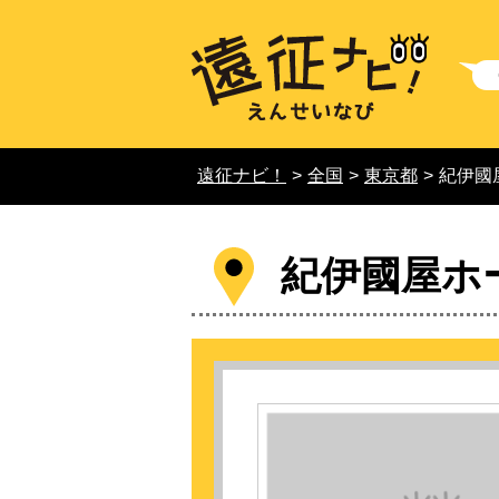
遠征ナビ！
>
全国
>
東京都
>
紀伊國
紀伊國屋ホ