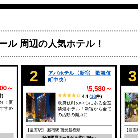
ール 周辺の人気ホテル！
2
3
アパホテル〈新宿 歌舞伎
町中央〉
400～
\5,580～
件)
4.4
(
18
件)
分！夏
歌舞伎町の中心にある全室
すすめ
禁煙ホテル！新宿から全て
の活動の拠点に
【最寄駅】 新宿駅 西武新宿駅
【最寄
紀伊國屋ホールから約0.36km