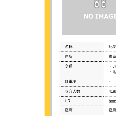
名称
紀
住所
東京
交通
・
・地
駐車場
-
収容人数
41
URL
http
座席
座席