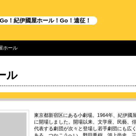
Go！紀伊國屋ホール！Go！遠征！
屋ホール
ール
東京都新宿区にある小劇場。1964年、紀伊國
に開場しました。開場以来、文学座、民藝、
代表する劇団が次々と登場し若手劇団にも広
ある。つかこうへい、野田秀樹、鴻上尚史、