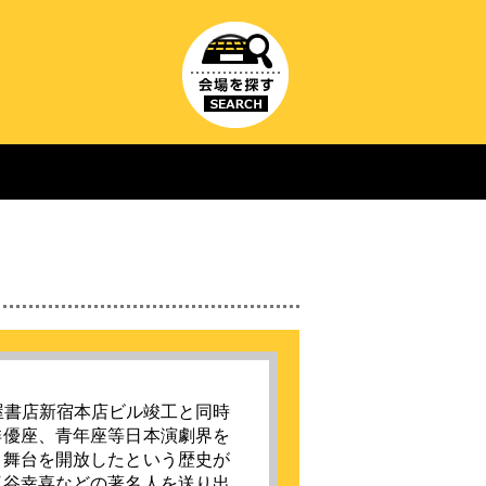
屋書店新宿本店ビル竣工と同時
俳優座、青年座等日本演劇界を
く舞台を開放したという歴史が
三谷幸喜などの著名人を送り出