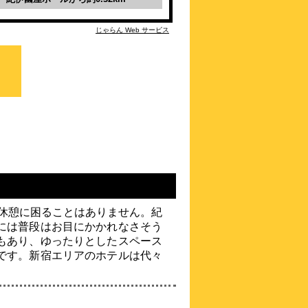
\4,700～
4.4点 (
18
件)
クチコミ
じゃらん Web サービス
新宿三丁目駅から徒歩3分！地下鉄利用で
各地へアクセス至便です！
約
0.41
km
新宿アーバンホテル
\4,600～
3.9点 (
14
件)
クチコミ
心温まるアットホームなホテル
約
0.42
km
アパホテル〈新宿 歌舞
伎町タワー〉
や休憩に困ることはありません。紀
\5,580～
には普段はお目にかかれなさそう
4.0点 (
64
件)
クチコミ
もあり、ゆったりとしたスペース
新宿駅から1番近いアパホテル（全室禁
です。新宿エリアのホテルは代々
煙）！
約
0.43
km
ホテルシェーナ