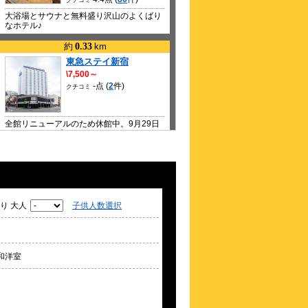
クチコミ
大浴場とサウナと無料盛り沢山のよくばり
なホテル♪
約
0.33
km
東急ステイ新宿
\7,500～
-点 (
2
件)
クチコミ
全館リニューアルのため休館中。9月29日
グランドオープン！
約
0.35
km
ホテルグレイスリー新宿
\11,610～
-点 (
4
件)
クチコミ
り 大人
子供人数選択
【全室バストイレ別】新宿のシンボル・ゴ
ジラヘッドがあるホテル
和洋室
約
0.36
km
アパホテル〈新宿 歌舞
伎町中央〉
\5,580～