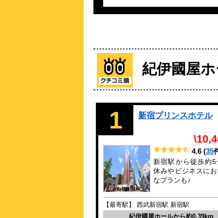
紀伊國屋ホ
1
新宿プリンスホテル
\10,
4.6
(
35
新宿駅から徒歩約5
休みやビジネスにお
なプランも♪
【最寄駅】 西武新宿駅 新宿駅
紀伊國屋ホールから約0.39km