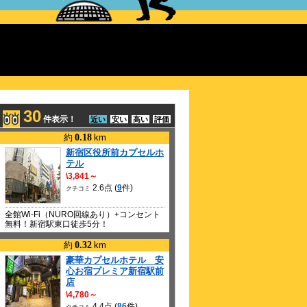
30
件表示！
近い
安い
高い
評価
約
0.18
km
新宿区役所前カプセルホ
テル
\3,841～
2.6点 (
9
件)
クチコミ
全館Wi-Fi（NURO回線あり）+コンセント
無料！新宿駅東口徒歩5分！
約
0.32
km
豪華カプセルホテル 安
心お宿プレミア新宿駅前
店
\4,780～
4.4点 (
86
件)