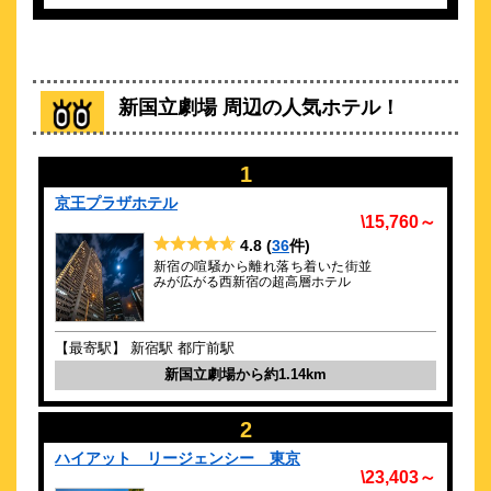
＜ コンビニ直結＞JR新宿駅より徒歩約10分！全客室無料WiFi
約
0.75
km
新宿ワシントンホテル ANNEX（別
新国立劇場 周辺の人気ホテル！
館）
\6,450～
58
4.2点 (
件)
クチコミ
1
駅＆空港から好アクセス★朝食クチコミ4.5◎自慢の和洋ビュッ
京王プラザホテル
フェ
\15,760～
約
0.76
km
4.8
(
36
件)
新宿の喧騒から離れ落ち着いた街並
ＭＩＭＡＲＵ(ミマル)東京 新宿ＷＥＳ
みが広がる西新宿の超高層ホテル
Ｔ
\11,934～
1
-点 (
件)
クチコミ
【最寄駅】 新宿駅 都庁前駅
全室キッチン・ダイニング付☆長期やご家族でのご利用にも便
新国立劇場から約1.14km
利！
約
0.8
km
2
アパホテル＆リゾート〈西新宿五丁目駅
ハイアット リージェンシー 東京
前タワー〉
\23,403～
\4,500～