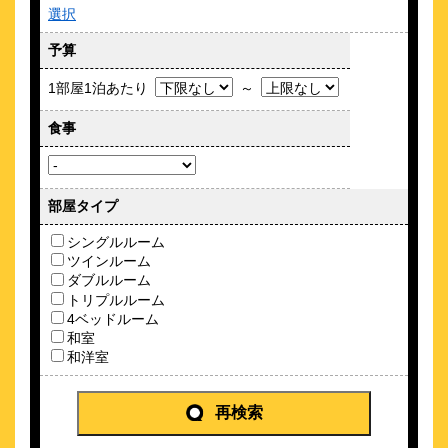
選択
約
0.68
km
予算
キンプトン新宿東京 by IHG
\28,900～
1部屋1泊あたり
～
食事
日本初上陸のアメリカ発ラグジュアリーライフスタイルブラン
ド
約
0.7
km
部屋タイプ
ザ ノット 東京新宿(THE KNOT
TOKYO Shinjuku)
シングルルーム
\6,426～
ツインルーム
3
-点 (
件)
ダブルルーム
クチコミ
トリプルルーム
一歩踏み入れた瞬間、そこはもう異国 THE KNOT
4ベッドルーム
TOKYO Shinjuku
和室
約
0.71
km
和洋室
京王プレッソイン新宿
\4,743～
再検索
50
4.0点 (
件)
クチコミ