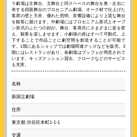
ラ劇場は主舞台、主舞台と同スペースの舞台を奥・左右に
有する四面舞台のプロセニアム劇場。オーク材で仕上げた
客席の壁と天井、優れた照明、音響設備により上質な舞台
を観客に届けます。中劇場にはプロセニアム形式とオープ
ン形式のふたつの顔が。舞台、客席共にさまざまに姿を変
え、観客を楽しませます。小劇場の床はすべて可動式。上
下することで作品ごとに劇空間を創造することが可能で
す。1階にあるショップでは劇場関連グッズなどを販売。3
階にはレストランがあり、各劇場はブッフェが用意されて
います。キッズクッション貸出、クロークなどのサービス
も充実。
名称
新国立劇場
住所
東京都 渋谷区本町1-1-1
交通