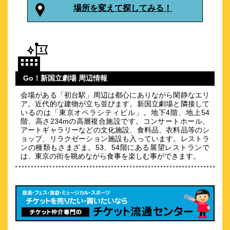
場所を変えて探してみる！
【2021年6月OPEN】幡ヶ谷駅近くの新築シングルor2名向けホ
テル♪
約
1.05
km
ハイアット リージェンシー 東京
Go！新国立劇場 周辺情報
\23,403～
9
4.3点 (
件)
クチコミ
会場がある「初台駅」周辺は都心にありながら閑静なエリ
ア。近代的な建物が立ち並びます。新国立劇場と隣接して
いるのは「東京オペラシティビル」。地下4階、地上54
12歳以下は宿泊無料！客室リニューアル！無料シャトル毎日運
階、高さ234mの高層複合施設です。コンサートホール、
行！
アートギャラリーなどの文化施設、食料品、衣料品等のシ
ョップ、リラクゼーション施設も入っています。レストラ
約
1.04
km
ンの種類もさまざま。53、54階にある展望レストランで
LIVION V
は、東京の街を眺めながら食事を楽しむ事ができます。
\15,675～
【新宿エリア】幡ヶ谷駅徒歩7分/リモートワークにも最適
約
1.08
km
サクラホテル幡ヶ谷