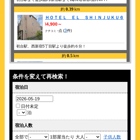
約
0.39
km
ＨＯＴＥＬ ＥＬ ＳＨＩＮＪＵＫＵ６
\4,900～
3
-点 (
件)
クチコミ
初台駅、西新宿5丁目駅より徒歩約６分！
約
0.5
km
STYLEWOOD西新宿
\5,775～
条件を変えて再検索！
宿泊日
初台駅徒歩10分/固定WiFi完備/リモート作業最適
約
0.67
km
日付未定
東京新宿亭ホテル Ａｓａｈｉ ｇｒｏ
泊
ｕｐ
\8,000～
宿泊人数
2
-点 (
件)
クチコミ
全部で
1部屋当たり 大人
子供人数
すべての旅行者に最も快適な宿泊体験を提供します