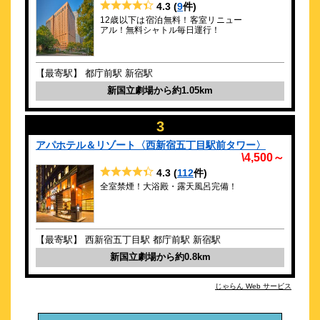
4.3
(
9
件)
112
4.3点 (
件)
クチコミ
12歳以下は宿泊無料！客室リニュー
アル！無料シャトル毎日運行！
全室禁煙！大浴殿・露天風呂完備！
約
0.83
km
【最寄駅】 都庁前駅 新宿駅
新宿ワシントンホテル（本館）
新国立劇場から約1.05km
\6,660～
144
3.9点 (
件)
クチコミ
3
新宿駅＆空港から好アクセス★クチコミ好評◎朝食ビュッフェ
アパホテル＆リゾート〈西新宿五丁目駅前タワー〉
\4,500～
約
0.93
km
4.3
(
112
件)
東急ステイ西新宿
全室禁煙！大浴殿・露天風呂完備！
\8,160～
4
-点 (
件)
クチコミ
【最寄駅】 西新宿五丁目駅 都庁前駅 新宿駅
【2024年3月26日全客室リニューアル】長期滞在にも最適な客
新国立劇場から約0.8km
室へ
約
0.94
km
じゃらん Web サービス
ルアナ渋谷
\12,920～