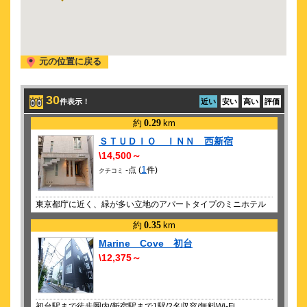
元の位置に戻る
30
件表示！
近い
安い
高い
評価
約
0.29
km
ＳＴＵＤＩＯ ＩＮＮ 西新宿
\14,500～
1
-点 (
件)
クチコミ
東京都庁に近く、緑が多い立地のアパートタイプのミニホテル
約
0.35
km
Marine Cove 初台
\12,375～
初台駅まで徒歩圏内/新宿駅まで1駅/2名収容/無料Wi-Fi