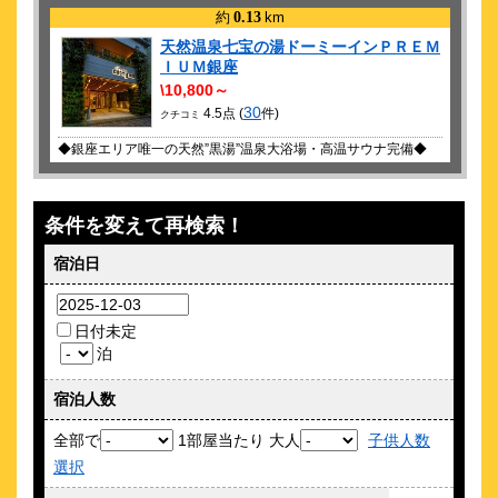
約
0.13
km
天然温泉七宝の湯ドーミーインＰＲＥＭ
ＩＵＭ銀座
\10,800～
30
4.5点 (
件)
クチコミ
◆銀座エリア唯一の天然”黒湯”温泉大浴場・高温サウナ完備◆
約
0.16
km
ザ ロイヤルパークホテル 銀座６丁目
条件を変えて再検索！
\14,100～
15
4.2点 (
件)
宿泊日
クチコミ
＼クーポン発行中！／東銀座駅徒歩3分！宿泊者無料の大浴場あ
り♪
日付未定
泊
約
0.17
km
アゴーラ 東京銀座
宿泊人数
\7,875～
3
全部で
1部屋当たり 大人
子供人数
-点 (
件)
クチコミ
選択
新橋演舞場へは徒歩2分、歌舞伎座へは徒歩3分の便利なロケー