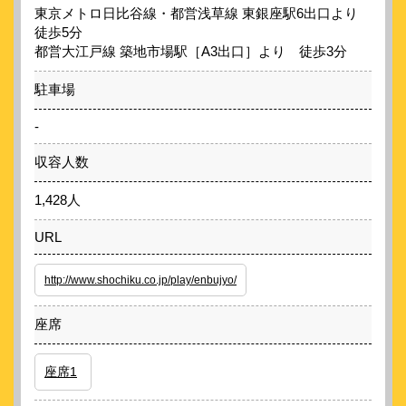
東京メトロ日比谷線・都営浅草線 東銀座駅6出口より
徒歩5分
都営大江戸線 築地市場駅［A3出口］より 徒歩3分
駐車場
-
収容人数
1,428人
URL
http://www.shochiku.co.jp/play/enbujyo/
座席
座席1