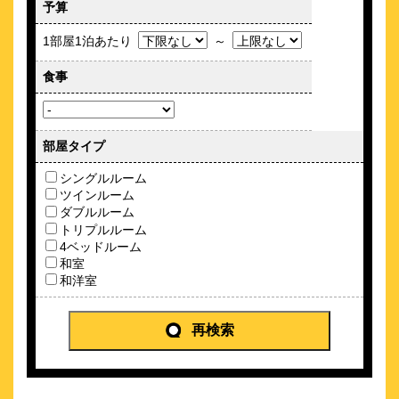
予算
ション
約
0.19
km
1部屋1泊あたり
～
ホテルグランバッハ東京銀座
食事
\15,675～
3
-点 (
件)
クチコミ
バッハとウェルネスキュイジーヌで 心身が癒されるステイ
部屋タイプ
約
0.2
km
シングルルーム
三井ガーデンホテル銀座五丁目
ツインルーム
ダブルルーム
\9,599～
トリプルルーム
6
4.5点 (
件)
クチコミ
4ベッドルーム
和室
【クチコミ4.4】東銀座駅徒歩1分・歌舞伎座徒歩3分
和洋室
約
0.23
km
三井ガーデンホテル銀座築地
再検索
\12,680～
2
-点 (
件)
クチコミ