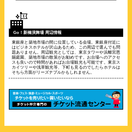
【クチコミ総合 4.4】大人気『 銀座朝食ラボ 』朝食が特別
価格で！
約
0.33
km
ミレニアム 三井ガーデンホテル 東京
Go！新橋演舞場 周辺情報
\15,400～
東銀座と築地市場の間に位置している会場。東銀座付近に
2
-点 (
件)
クチコミ
はビジネスホテルが沢山あるため、この周辺で選んでも問
題ありません。周辺観光としては、東京タワーや浜離宮恩
賜庭園、築地市場の散策がお勧めです。お台場へのアクセ
＜銀座中央通り徒歩１分＞東京観光の拠点に最適なロケーショ
スも良いので時間があればお台場観光も可能です。東京ス
ン
カイツリーや浅草観光等、下町も見るのでしたらホテルは
約
0.34
km
そちら方面がリーズナブルかもしれません。
三井ガーデンホテル銀座プレミア
\12,750～
16
4.4点 (
件)
クチコミ
JR新橋駅より徒歩5分、銀座随一の眺望をもつ高層ホテル
約
0.36
km
クインテッサホテル東京銀座
\9,500～