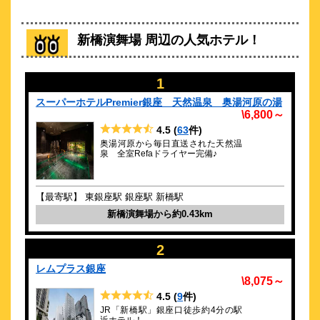
銀座・築地の中心で暮らすように泊まる滞在型ホテル。
約
0.23
km
新橋演舞場 周辺の人気ホテル！
アロフト東京銀座（マリオットグルー
プ）
\56,870～
1
スーパーホテルPremier銀座 天然温泉 奥湯河原の湯
\6,800～
マリオット・インターナショナルが展開するライフスタイルホ
テル
4.5
(
63
件)
奥湯河原から毎日直送された天然温
約
0.24
km
泉 全室Refaドライヤー完備♪
ＡＣホテル・バイ・マリオット東京銀座
\32,258～
【最寄駅】 東銀座駅 銀座駅 新橋駅
新橋演舞場から約0.43km
銀座中央通りまで徒歩3分の好立地！
2
約
0.24
km
レムプラス銀座
コートヤード・マリオット銀座東武ホテ
\8,075～
ル
4.5
(
9
件)
\27,830～
JR「新橋駅」銀座口徒歩約4分の駅