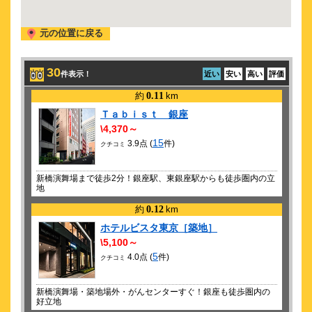
2026/ 8/28 (金)
舟木一夫シアターコンサート in 新橋演舞場
元の位置に戻る
2026/ 8/30 (日)
舟木一夫シアターコンサート in 新橋演舞場
30
2026/ 8/31 (月)
件表示！
近い
安い
高い
評価
舟木一夫シアターコンサート in 新橋演舞場
約
0.11
km
2026/11/14 (土)
Ｔａｂｉｓｔ 銀座
いのうえ歌舞伎 髑髏城の七人 LAST STAND
\4,370～
2026/11/15 (日)
15
3.9点 (
件)
クチコミ
いのうえ歌舞伎 髑髏城の七人 LAST STAND
2026/11/22 (日)
新橋演舞場まで徒歩2分！銀座駅、東銀座駅からも徒歩圏内の立
いのうえ歌舞伎 髑髏城の七人 LAST STAND
地
2026/12/25 (金)
約
0.12
km
いのうえ歌舞伎 髑髏城の七人 LAST STAND
ホテルビスタ東京［築地］
\5,100～
5
4.0点 (
件)
クチコミ
新橋演舞場・築地場外・がんセンターすぐ！銀座も徒歩圏内の
好立地