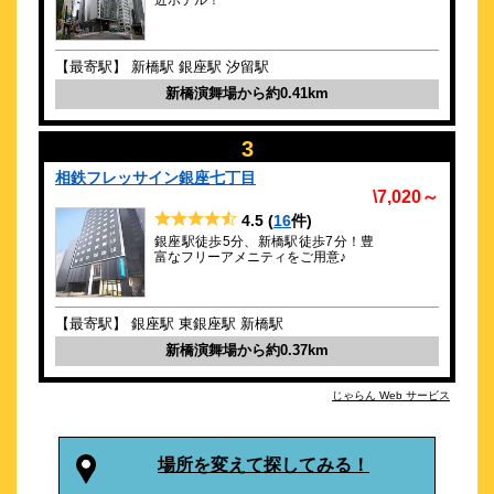
近ホテル！
銀座が選んだ大人の上質。日本初のコートヤードブランド
約
0.29
km
【最寄駅】 新橋駅 銀座駅 汐留駅
京急ＥＸイン東銀座
新橋演舞場から約0.41km
\4,710～
57
4.2点 (
件)
クチコミ
3
相鉄フレッサイン銀座七丁目
駅近ホテル最寄駅から徒歩3分 女性ひとり宿泊も安心 美味し
\7,020～
い朝食
4.5
(
16
件)
約
0.31
km
銀座駅徒歩5分、新橋駅徒歩7分！豊
富なフリーアメニティをご用意♪
ＪＲ西日本グループ ヴィアイン東銀座
\3,800～
61
4.4点 (
件)
クチコミ
【最寄駅】 銀座駅 東銀座駅 新橋駅
新橋演舞場から約0.37km
東銀座駅・築地駅より徒歩3分圏内！小学生以下添い寝無料！
じゃらん Web サービス
約
0.31
km
ホテルミュッセ銀座名鉄
\7,150～
場所を変えて探してみる！
15
4.0点 (
件)
クチコミ