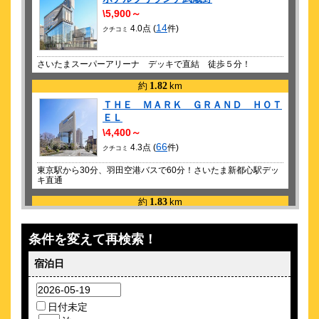
\5,900～
14
4.0点 (
件)
クチコミ
さいたまスーパーアリーナ デッキで直結 徒歩５分！
約
1.82
km
ＴＨＥ ＭＡＲＫ ＧＲＡＮＤ ＨＯＴ
ＥＬ
\4,400～
66
4.3点 (
件)
クチコミ
東京駅から30分、羽田空港バスで60分！さいたま新都心駅デッ
キ直通
約
1.83
km
アパホテル〈さいたま新都心駅西〉2026
年6月OPEN！
条件を変えて再検索！
\4,680～
43
宿泊日
4.6点 (
件)
クチコミ
GMOアリーナさいたま目の前の新築ホテル！大浴殿＆広い朝食
会場！
日付未定
約
1.98
km