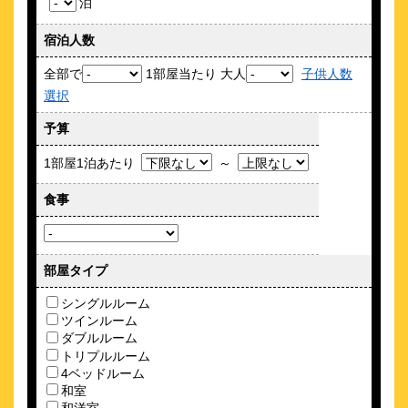
泊
与野第一ホテル
宿泊人数
\5,350～
24
4.0点 (
件)
クチコミ
全部で
1部屋当たり 大人
子供人数
選択
与野JCTすぐそば・駐車場無料！車移動に便利なビジネスホテル
です
予算
約
2.01
km
1部屋1泊あたり
～
浦和STAY
\4,000～
食事
4
-点 (
件)
クチコミ
浦和STAY
部屋タイプ
約
2.08
km
シングルルーム
ホテルメトロポリタンさいたま新都心
ツインルーム
\5,750～
ダブルルーム
63
4.6点 (
件)
クチコミ
トリプルルーム
4ベッドルーム
和室
駅徒歩1分。さいたまエリアでクチコミ1位！こだわりの朝食を
ぜひ♪