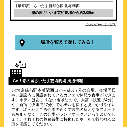
74
4.2点 (
件)
クチコミ
【最寄駅】 さいたま新都心駅 北与野駅
彩の国さいたま芸術劇場から約2.08km
JR大宮駅から一番近い！県内唯一の免震ホテルで地震にも安
心！
じゃらん Web サービス
約
3.02
km
ホテルアークワン 大宮・中浦和駅前
場所を変えて探してみる！
（旧 プラザホテル浦和）
\4,000～
30
4.1点 (
件)
クチコミ
埼京線中浦和駅に隣接!! 駐車場（有料）完備!!
約
3.03
km
HOTELメイン
Go！彩の国さいたま芸術劇場 周辺情報
\4,500～
JR埼京線与野本町駅西口から徒歩7分の会場。会場周辺
56
4.1点 (
件)
クチコミ
や、施設内に併設されているカフェで休憩や食事ができま
す。ホテルはあまりない地域なので、大宮（快速で4分）
や、新宿（快速で27分）でホテルを探すと見つかりやすい
JR大宮駅より徒歩２分の駅前ホテル アリーナへのアクセス
です。調べたところ会場の近くで観光名所となるスポット
良！
もあまりなく、この会場がランドマークといってよいでし
約
3.11
km
ょう。それぞれの舞台芸術に特化したホールで行われる公
演を堪能してください。
パレスホテル大宮