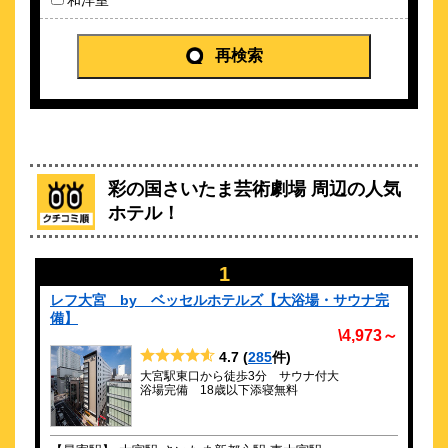
和洋室
約
2.33
km
東横ＩＮＮさいたま新都心
再検索
\5,460～
29
4.4点 (
件)
クチコミ
さいたまスーパーアリーナまで徒歩5分！朝食・小学生添い寝無
料
彩の国さいたま芸術劇場 周辺の人気
約
2.52
km
ホテル！
アパホテル〈さいたま新都心駅北〉
\4,500～
238
4.2点 (
件)
クチコミ
1
レフ大宮 by ベッセルホテルズ【大浴場・サウナ完
ＧＭＯアリーナさいたま・都内へのアクセス良好！大浴場完
備】
備！
\4,973～
約
2.83
km
4.7
(
285
件)
大宮駅東口から徒歩3分 サウナ付大
スーパーホテルさいたま・大宮駅西口
浴場完備 18歳以下添寝無料
\5,100～
106
4.3点 (
件)
クチコミ