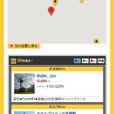
元の位置に戻る
30
件表示！
近い
安い
高い
評価
約
0.64
km
MaMe Inn
\3,600～
10
4.3点 (
件)
クチコミ
貸切★FreeWIFI★新都心/大宮/浦和/スーパーアリーナ
約
1.74
km
ホテルブリランテ武蔵野