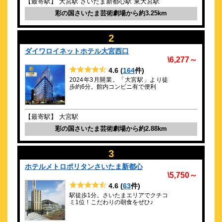
【最寄駅】 大宮駅 さいたま新都心駅 東大宮駅
ウェルカムバー・無料朝食が嬉しい、人と環境に優しいホテル
彩の国さいたま芸術劇場から約3.25km
です！
約
2.88
km
2
ダイワロイネットホテル大宮西口
ダイワロイネットホテル大宮西口
\6,277～
\6,277～
164
4.6点 (
件)
クチコミ
4.6
(
164
件)
2024年3月開業。「大宮駅」より徒
歩約6分。館内コンビニ有で便利
2024年3月開業。「大宮駅」より徒歩約6分。館内コンビニ有で
便利
約
2.89
km
【最寄駅】 大宮駅
CANDEO HOTELS（カンデオホテル
彩の国さいたま芸術劇場から約2.88km
ズ）大宮
\6,426～
3
198
4.4点 (
件)
クチコミ
ホテルメトロポリタンさいたま新都心
東日本の観光やビジネスの拠点。大宮にある唯一無二の4つ星ホ
\5,750～
テル
4.6
(
63
件)
約
3
km
駅徒歩1分。さいたまエリアでクチコ
ミ1位！こだわりの朝食をぜひ♪
エクセルイン大宮
\7,950～