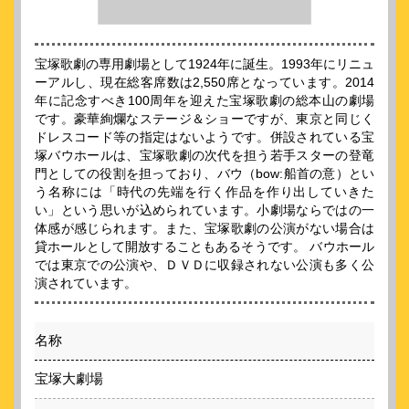
宝塚歌劇の専用劇場として1924年に誕生。1993年にリニュ
ーアルし、現在総客席数は2,550席となっています。2014
年に記念すべき100周年を迎えた宝塚歌劇の総本山の劇場
です。豪華絢爛なステージ＆ショーですが、東京と同じく
ドレスコード等の指定はないようです。併設されている宝
塚バウホールは、宝塚歌劇の次代を担う若手スターの登竜
門としての役割を担っており、バウ（bow:船首の意）とい
う名称には「時代の先端を行く作品を作り出していきた
い」という思いが込められています。小劇場ならではの一
体感が感じられます。また、宝塚歌劇の公演がない場合は
貸ホールとして開放することもあるそうです。 バウホール
では東京での公演や、ＤＶＤに収録されない公演も多く公
演されています。
名称
宝塚大劇場