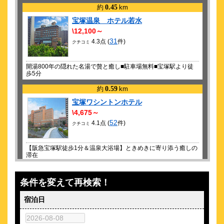
RRR × TAKA"R"AZUKA √Rama
約
0.45
km
2026/ 9/30 (水)
宝塚温泉 ホテル若水
RRR × TAKA"R"AZUKA √Rama
\12,100～
31
4.3点 (
2026/10/ 4 (日)
件)
クチコミ
RRR × TAKA"R"AZUKA √Rama
2026/10/10 (土)
開湯800年の隠れた名湯で贅と癒し■駐車場無料■宝塚駅より徒
歩5分
RRR × TAKA"R"AZUKA √Rama
2026/11/ 8 (日)
約
0.59
km
エリザベート 愛と死の輪舞
宝塚ワシントンホテル
\4,675～
2026/12/27 (日)
52
ルナティック・シアター 天穹のアルテミス
4.1点 (
件)
クチコミ
【阪急宝塚駅徒歩1分＆温泉大浴場】ときめきに寄り添う癒しの
滞在
約
6.67
km
条件を変えて再検索！
武田尾温泉 紅葉舘 別庭 あざれ
\15,000～
宿泊日
16
4.4点 (
件)
クチコミ