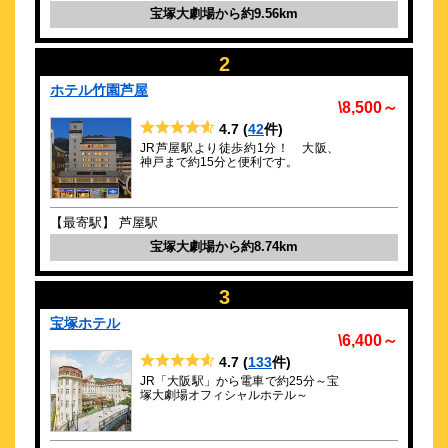
4.1点 (
件)
クチコミ
宝塚大劇場から約9.56km
全室徹底除菌！安心してご滞在頂けます！キッザニア、球場徒
2
歩圏内
ホテル竹園芦屋
約
9.33
km
\8,500～
ホテルリッツ甲子園
4.7
(
42
件)
\4,650～
JR芦屋駅より徒歩約1分！ 大阪、
30
神戸まで約15分と便利です。
3.9点 (
件)
クチコミ
駐車場無料！甲子園駅5分。シャワーカーテンの無い、広い浴室
【最寄駅】 芦屋駅
約
9.49
km
宝塚大劇場から約8.74km
ホテル甲子園
\5,000～
3
17
4.1点 (
件)
クチコミ
宝塚ホテル
\6,400～
4.7
(
133
件)
甲子園球場スグ横、ビジネス・レジャー・観光拠点に便利！
JR「大阪駅」から電車で約25分～宝
約
9.56
km
塚大劇場オフィシャルホテル～
甲子園 やっこ旅館
\7,000～