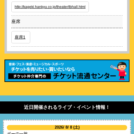
http://kageki.hankyu.co.jp/theater/tbhall.html
座席
座席1
近日開催されるライブ・イベント情報！
2026/ 8/ 8 (土)
ポーの一族