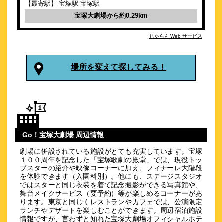
【最寄駅】 宝塚駅 宝塚駅
13
4.8点 (
件)
クチコミ
宝塚大劇場から約0.29km
リニューアル！熱戦の甲子園球場が間近！野球観戦は「やっこ
じゃらん Web サービス
旅館」
約
9.73
km
甲子園ホテル夕立荘
場所を変えて探してみる！
\6,100～
44
4.4点 (
件)
クチコミ
甲子園球場すぐ横のホテル！小さいですが浴室もあります♪
約
11.12
km
Go！宝塚大劇場 周辺情報
竹家荘旅館
\6,050～
劇場に併設されている施設がとても充実しています。宝塚
１００周年を記念した「宝塚歌劇の殿堂」では、現役トッ
8
4.2点 (
件)
クチコミ
プスターの紹介や映像コーナーに加え、フィナーレ大階段
を体験できます（入園料別）。他にも、ステージスタジオ
ではスターと同じ衣装を着て記念撮影ができる写真館や、
阪神出屋敷駅徒歩1分。梅田まで約15分。Available in
舞台メイクサービス（要予約）等が楽しめるコーナーがあ
English.
ります。東京と同じくレストランやカフェでは、公演限定
約
11.19
km
ランチやデザートを楽しむことができます。周辺宿泊施設
情報ですが、言わずと知れた宝塚大劇場オフィシャルホテ
サンホテル尼崎 阪神出屋敷駅前