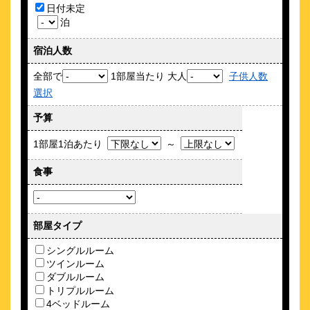
★一軒貸切のコテージで源泉かけ流し『お籠りステイ』を叶え
日付未定
る宿★
泊
約
7.6
km
宿泊人数
ホテル伊丹
\6,500～
全部で
1部屋当たり 大人
子供人数
32
4.1点 (
件)
クチコミ
選択
予算
駅近×無料駐車場完備！今だけ土曜同額でビジネスも観光も快適
約
8.18
km
1部屋1泊あたり
～
ホテルリブマックス西宮
食事
\2,890～
9
3.9点 (
件)
クチコミ
阪神本線「西宮」駅から徒歩約4分！西宮神社まで徒歩圏内。
部屋タイプ
約
8.31
km
シングルルーム
ＨＯＴＥＬ Ｕ’ｓ 香枦園
ツインルーム
ダブルルーム
\4,510～
トリプルルーム
8
3.3点 (
件)
クチコミ
4ベッドルーム