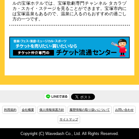
ルの宝塚ホテルでは、宝塚歌劇専門チャンネル タカラヅ
\5,500～
カ・スカイ・ステージを見ることができます。宝塚市内に
59
4.2点 (
件)
は宝塚温泉もあるので、温泉に入るのもおすすめの過ごし
クチコミ
方の一つです。
元気の出るホテル♪阪神出屋敷駅より徒歩２分！
約
11.31
km
ホテルファーストステイ尼崎
\4,450～
46
3.8点 (
件)
クチコミ
大阪／神戸／ＵＳＪ／甲子園球場へも電車ですぐの好アクセ
ス。
約
11.39
km
ホテルヴィスキオ尼崎
\6,500～
50
4.5点 (
件)
利用規約
会社概要
個人情報保護方針
履歴情報の取り扱いについて
お問い合わせ
クチコミ
サイトマップ
ＪＲ大阪駅から快速で約６分！ユニバーサルシティ駅まで２０
分！
Copyright (C) Wavedash Co., Ltd. All Rights Reserved.
約
11.45
km