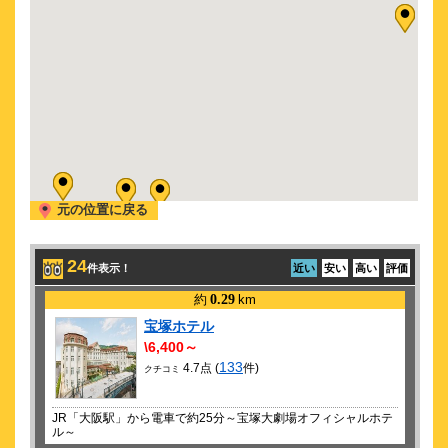
2026/ 8/21 (金)
ポーの一族
2026/ 8/22 (土)
ポーの一族
2026/ 8/30 (日)
RRR × TAKA"R"AZUKA √Rama
2026/ 9/ 1 (火)
RRR × TAKA"R"AZUKA √Rama
元の位置に戻る
2026/ 9/ 5 (土)
RRR × TAKA"R"AZUKA √Rama
2026/ 9/ 6 (日)
24
件表示！
近い
安い
高い
評価
RRR × TAKA"R"AZUKA √Rama
約
0.29
km
2026/ 9/11 (金)
RRR × TAKA"R"AZUKA √Rama
宝塚ホテル
\6,400～
2026/ 9/13 (日)
133
RRR × TAKA"R"AZUKA √Rama
4.7点 (
件)
クチコミ
2026/ 9/16 (水)
RRR × TAKA"R"AZUKA √Rama
JR「大阪駅」から電車で約25分～宝塚大劇場オフィシャルホテ
ル～
2026/ 9/17 (木)