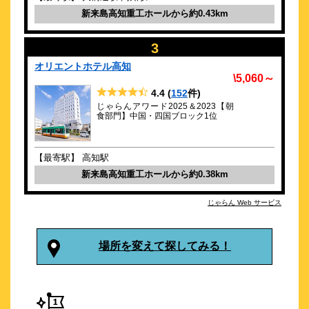
\20,000～
新来島高知重工ホールから約0.43km
8
4.8点 (
件)
クチコミ
3
2024年11月15日 坂本龍馬生誕跡地にグランドオープン！
オリエントホテル高知
\5,060～
約
0.69
km
4.4
(
152
件)
リバーサイドホテル松栄
じゃらんアワード2025＆2023【朝
\4,000～
食部門】中国・四国ブロック1位
61
3.9点 (
件)
クチコミ
【最寄駅】 高知駅
【夕食クチコミ4.7】土佐の旅を彩る～美食と心からのおもてな
し
新来島高知重工ホールから約0.38km
約
0.75
km
じゃらん Web サービス
天然温泉 紺碧の湯 ドーミーイン高知
\5,500～
200
4.4点 (
件)
クチコミ
場所を変えて探してみる！
天然温泉あり♪マッサージチェア無料開放中♪朝食はお陰様で大
好評
約
0.77
km