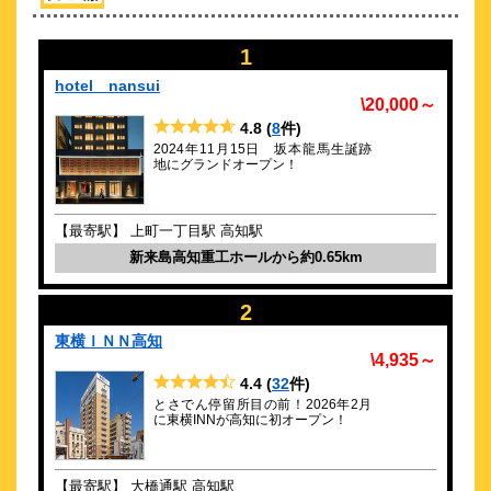
\4,250～
35
3.5点 (
件)
クチコミ
1
空港バス停車駅（はりまや橋）徒歩6分★コンビニ＆繁華街徒歩
圏内
hotel nansui
\20,000～
約
0.61
km
4.8
(
8
件)
松栄第二別館
2024年11月15日 坂本龍馬生誕跡
\4,000～
地にグランドオープン！
30
3.8点 (
件)
クチコミ
【最寄駅】 上町一丁目駅 高知駅
【接客クチコミ4.4】土佐流おもてなしとボリューム満点郷土料
理！
新来島高知重工ホールから約0.65km
約
0.64
km
2
高知ビジネスホテル別館
東横ＩＮＮ高知
\3,000～
\4,935～
42
3.4点 (
件)
クチコミ
4.4
(
32
件)
とさでん停留所目の前！2026年2月
高知市繁華街の近く好立地ながら低料金。長期出張員に魅力！
に東横INNが高知に初オープン！
約
0.65
km
hotel nansui
【最寄駅】 大橋通駅 高知駅