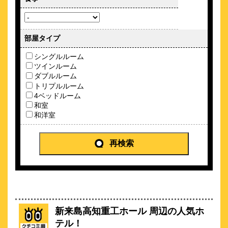
とさでん停留所目の前！2026年2月に東横INNが高知に初オープ
ン！
部屋タイプ
約
0.44
km
シングルルーム
高知サンライズホテル
ツインルーム
\5,500～
ダブルルーム
69
4.2点 (
件)
クチコミ
トリプルルーム
4ベッドルーム
和室
朝食口コミ４.３★ひろめ市場3分/浴場/宿泊者ラウンジ
和洋室
約
0.47
km
ArtistVillageApartments Kochi
再検索
\4,900～
1
-点 (
件)
クチコミ
新感覚ステイで高知満喫！
約
0.61
km
ホテルタウン本町【はりまや橋＆ひろめ
新来島高知重工ホール 周辺の人気ホ
市場＜観光の中心地＞】
テル！