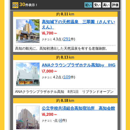
30
件表示！
近い
安い
高い
評価
約
0.11
km
高知城下の天然温泉 三翠園（さんすい
えん）
\6,700～
291
4.3点 (
件)
クチコミ
高知の観光に。高知初湧出した天然温泉を有する老舗旅館。
約
0.13
km
ANAクラウンプラザホテル高知by IHG
\7,000～
109
4.2点 (
件)
クチコミ
ANAクラウンプラザホテル高知 8月1日 リブランドオープン
約
0.18
km
公立学校共済組合高知宿泊所 高知会館
\6,200～
4
-点 (
件)
クチコミ