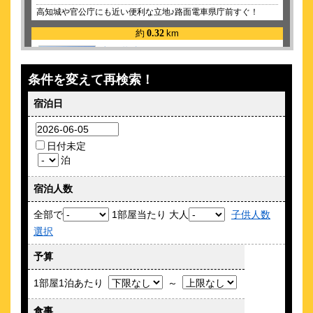
高知城や官公庁にも近い便利な立地♪路面電車県庁前すぐ！
約
0.32
km
高知共済会館 ＣＯＭＭＵＮＩＴＹ Ｓ
ＱＵＡＲＥ
条件を変えて再検索！
\6,655～
78
4.0点 (
件)
クチコミ
宿泊日
高知城が眺められ官公庁街の中心に位置し、ビジネス・観光に
最適！
日付未定
約
0.38
km
泊
オリエントホテル高知
\5,060～
宿泊人数
152
4.4点 (
件)
クチコミ
全部で
1部屋当たり 大人
子供人数
じゃらんアワード2025＆2023【朝食部門】中国・四国ブロック
選択
1位
予算
約
0.43
km
東横ＩＮＮ高知
1部屋1泊あたり
～
\4,935～
32
4.4点 (
件)
食事
クチコミ