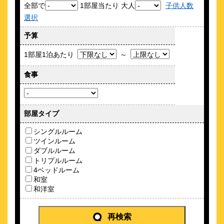
全部で
1部屋当たり 大人
子供人数
選択
広々とした檜の大浴場＆サウナ有！東京ドームに徒歩3分！
予算
約
0.29
km
アパホテル〈水道橋駅前〉
1部屋1泊あたり
～
\4,050～
110
4.4点 (
件)
食事
クチコミ
【JR1分・ドーム5分】全室禁煙の快適スマートホテルステイ
約
0.3
km
部屋タイプ
ｓｅｑｕｅｎｃｅ ＳＵＩＤＯＢＡＳＨ
シングルルーム
Ｉ
ツインルーム
\4,063～
ダブルルーム
24
4.7点 (
件)
クチコミ
トリプルルーム
4ベッドルーム
【14時チェックアウトが基本】～東京駅から3駅の好立地
和室
約
0.44
km
和洋室
ナインアワーズ水道橋
\3,841～
再検索
15
3.9点 (
件)
クチコミ