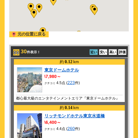
元の位置に戻る
30
件表示！
近い
安い
高い
評価
約
0.12
km
東京ドームホテル
\7,980～
223
4.5点 (
件)
クチコミ
都心最大級のエンタテインメントエリア『東京ドームホテル』
約
0.14
km
リッチモンドホテル東京水道橋
\6,400～
260
4.4点 (
件)
クチコミ