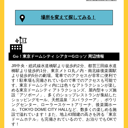
\5,500～
178
4.5点 (
件)
クチコミ
場所を変えて探してみる！
東京ドーム徒歩圏内！疲れを癒すサウナ付き大浴場完備！
約
0.62
km
ホテルメトロポリタンエドモント
\7,200～
137
4.6点 (
件)
クチコミ
Go！東京ドームシティ シアターGロッソ 周辺情報
JR中央・総武線水道橋駅より徒歩約2分、都営三田線水道
◇東京の中心に位置するホテル◇東京ドーム・日本武道館徒歩
橋駅より徒歩約1分、東京メトロ丸ノ内・南北線後楽園駅
圏内
より徒歩約5分の劇場。電車でのアクセスが非常に便利で
約
0.64
km
す！駐車場も完備されているので車でのアクセスも可能で
す。東京ドームシティ内には色々なアトラクションが楽し
ホテル 機山館
める東京ドームシティ アトラクションズ、屋内型キッズ施
\3,780～
設「アソボーノ」、多くのショップレストランが集結した
60
4.1点 (
件)
ショッピングモール、天然温泉「スパ ラクーア」、ボウリ
クチコミ
ングセンター、ローラースケートアリーナ、後楽園ホー
ル、TOKYO DOME CITY HALLなど、数多くの楽しめる施
丸ノ内線・大江戸線『本郷三丁目』より徒歩２分の好アクセ
設で溢れています！また、地上43階建の高さを誇る「東京
ス！
ドームホテル」も完備されているので、お泊りでもOKで
す！
約
0.7
km