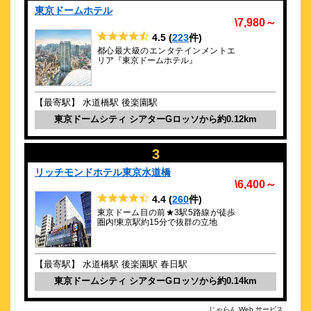
\13,200～
東京ドームホテル
4
-点 (
件)
クチコミ
\7,980～
4.5
(
223
件)
2022年3月25日リニューアルオープン
都心最大級のエンタテインメントエ
リア『東京ドームホテル』
約
0.57
km
（4/25リブランド・RESOLグループ）
後楽ガーデンホテル
【最寄駅】 水道橋駅 後楽園駅
\4,180～
東京ドームシティ シアターGロッソから約0.12km
49
4.2点 (
件)
クチコミ
3
東京ドーム・JR飯田橋駅から徒歩約7分 中華バイキングがおす
すめ
リッチモンドホテル東京水道橋
\6,400～
約
0.6
km
4.4
(
260
件)
東横ＩＮＮ後楽園文京区役所前
東京ドーム目の前★3駅5路線が徒歩
\6,563～
圏内!東京駅約15分で抜群の立地
9
4.2点 (
件)
クチコミ
【最寄駅】 水道橋駅 後楽園駅 春日駅
東京ドームまで徒歩で8分！朝食・小学生以下添い寝無料
東京ドームシティ シアターGロッソから約0.14km
約
0.6
km
春日の湯 ドーミーイン後楽園
じゃらん Web サービス