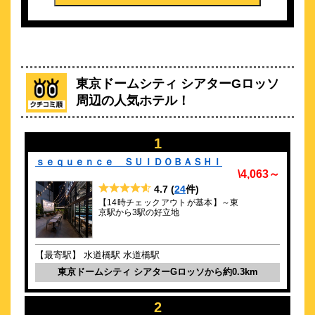
JR水道橋駅2分。眺望抜群のラウンジ。
約
0.46
km
toggle hotel suidobashi
東京ドームシティ シアターGロッソ
\12,800～
周辺の人気ホテル！
32
4.2点 (
件)
クチコミ
◆ 今の気持ち = mode の切り替えが自由にできるホテ
1
ル ◆
ｓｅｑｕｅｎｃｅ ＳＵＩＤＯＢＡＳＨＩ
約
0.49
km
\4,063～
東急ステイ水道橋
4.7
(
24
件)
\5,270～
【14時チェックアウトが基本】～東
京駅から3駅の好立地
33
4.5点 (
件)
クチコミ
水道橋駅は徒歩3分＆東京ドームは徒歩7分 ～全室洗濯乾燥機
【最寄駅】 水道橋駅 水道橋駅
付き～
東京ドームシティ シアターGロッソから約0.3km
約
0.52
km
庭のホテル 東京
2