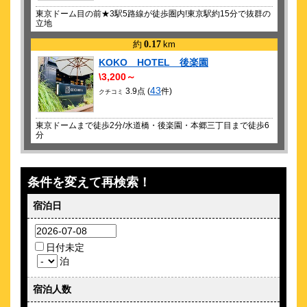
東京ドーム目の前★3駅5路線が徒歩圏内!東京駅約15分で抜群の
立地
約
0.17
km
KOKO HOTEL 後楽園
\3,200～
43
3.9点 (
件)
クチコミ
東京ドームまで徒歩2分/水道橋・後楽園・本郷三丁目まで徒歩6
分
約
0.21
km
ホテルサトー東京
条件を変えて再検索！
\4,800～
45
3.3点 (
件)
宿泊日
クチコミ
ＪＲ水道橋駅東口駅前で交通便利
日付未定
約
0.22
km
泊
the b 水道橋（ザビーすいどうばし）
宿泊人数
\4,500～
63
3.8点 (
件)
クチコミ