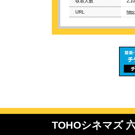
収容人数
2,1
URL
http
TOHOシネマズ