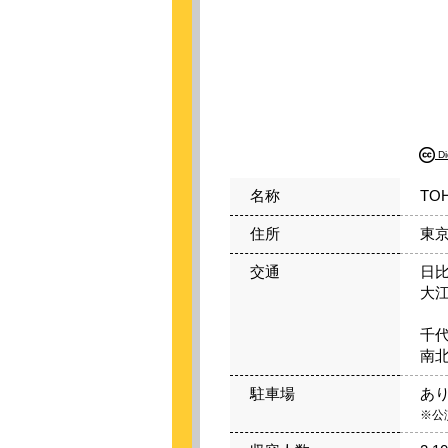
D
名称
TO
住所
東京
交通
日比
大江
「
千代
南北
駐車場
あ
※公