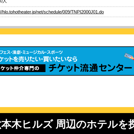
00人
://hlo.tohotheater.jp/net/schedule/009/TNPI2000J01.do
 六本木ヒルズ 周辺のホテルを