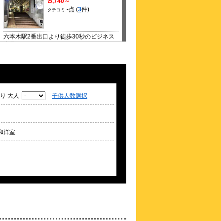
\5,740～
-点 (
3
件)
クチコミ
六本木駅2番出口より徒歩30秒のビジネス
ホテル
約
0.38
km
カスカータ（ＨＯＴＥ
Ｌ ＧＬＡＮＺ ＣＡＳ
ＣＡＴＡ）
\20,000～
り 大人
子供人数選択
-点 (
3
件)
クチコミ
華やかさと煌きがこだまする街に佇む、
HOTEL GLANZ CASCATA
和洋室
約
0.39
km
アパホテル〈六本木駅
前〉
\4,770～
3.7点 (
26
件)
クチコミ
好立地ながら大通りから外れた当館で静か
な落ち着いた滞在を
約
0.41
km