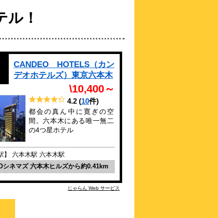
CANDEO
HOTELS（カンデオホテ
テル！
ルズ）東京六本木
\10,400～
4.2点 (
10
件)
クチコミ
都会の真ん中に寛ぎの空間。六本木にある
唯一無二の4つ星ホテル
CANDEO HOTELS（カン
約
0.43
km
デオホテルズ）東京六本木
六本木ホテルS
\10,400～
\18,450～
4.2
(
10
件)
都会の真ん中に寛ぎの空
間。六本木にある唯一無二
大人のための隠れ家ホテル。
の4つ星ホテル
約
0.45
km
ザ・ライブリー東京麻布
駅】 六本木駅 六本木駅
十番(THE LIVELY 東
京麻布十番)
HOシネマズ 六本木ヒルズから約0.41km
\10,328～
じゃらん Web サービス
世界中から人と情報と機会が集まる場
約
0.49
km