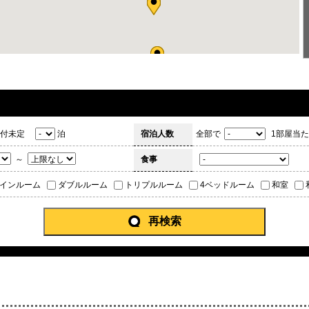
付未定
泊
宿泊人数
全部で
1部屋当た
～
食事
インルーム
ダブルルーム
トリプルルーム
4ベッドルーム
和室
再検索