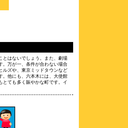
illi Gran Azabujuban
\10,017～
illi Gran Azabujuban｜麻布十番駅から
徒歩4分
約
0.5
km
レム六本木
\5,400～
4.4点 (
56
件)
クチコミ
ことはないでしょう。また、劇場
す。万が一、条件が合わない場合
ヒルズや、東京ミッドタウンなど
六本木駅から徒歩約1分！ 眠らない街の
す。他にも、六本木には、大使館
眠れるホテル remmROPPONGI
もとても多く賑やかな町です。イ
約
0.57
km
相鉄フレッサイン東京六
本木
\4,030～
4.0点 (
5
件)
クチコミ
駅から徒歩1分！20種以上のアメニティ＆
Serta社製ベッドで快適に♪