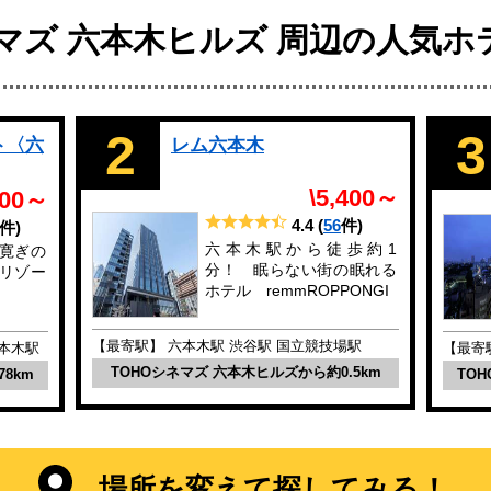
ネマズ 六本木ヒルズ 周辺の人気ホ
2
3
ト〈六
レム六本木
\5,400～
500～
4.4
(
56
件)
件)
六本木駅から徒歩約1
寛ぎの
分！ 眠らない街の眠れる
リゾー
ホテル remmROPPONGI
【最寄駅】 六本木駅 渋谷駅 国立競技場駅
六本木駅
【最寄
TOHOシネマズ 六本木ヒルズから約0.5km
8km
TO
場所を変えて探してみる！