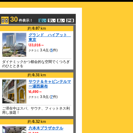
30
件表示！
近い
安い
高い
評価
約
0.07
km
グランド ハイアット
東京
\33,016～
3.4点 (
5
件)
クチコミ
ダイナミックかつ都会的な空間でくつろぎ
のひとときを
約
0.31
km
サウナ＆キャビンテルマ
ー湯西麻布
\6,490～
3.9点 (
7
件)
クチコミ
ご滞在中はスパ、サウナ、フィットネス利
用し放題！
約
0.32
km
六本木プラザホテル