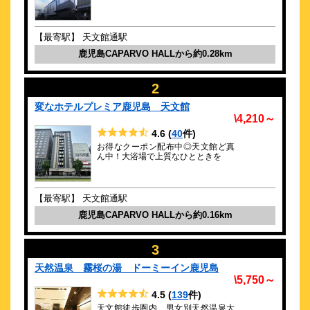
約
0.26
km
温泉ホテル中原別荘（客室禁煙・耐震改
修済）
【最寄駅】 天文館通駅
\6,050～
鹿児島CAPARVO HALLから約0.28km
60
4.3点 (
件)
クチコミ
鹿児島のビジネス・カルチャー・交通アクセスの拠点にある宿
2
約
0.28
km
変なホテルプレミア鹿児島 天文館
\4,210～
ホテル法華クラブ鹿児島
4.6
(
40
件)
\2,900～
お得なクーポン配布中◎天文館ど真
196
4.4点 (
件)
クチコミ
ん中！大浴場で上質なひとときを
【郷土料理が味わえる朝食】と【人工温泉光明石の湯】が大好
評♪
【最寄駅】 天文館通駅
鹿児島CAPARVO HALLから約0.16km
約
0.28
km
ダイワロイネットホテル鹿児島天文館
PREMIER
3
\5,400～
天然温泉 霧桜の湯 ドーミーイン鹿児島
147
4.6点 (
件)
クチコミ
\5,750～
4.5
(
139
件)
天文館そばの好立地！全室ReFa美容家電完備！小学生以下添い
寝無料
天文館徒歩圏内 男女別天然温泉大