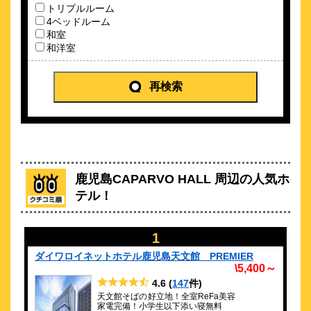
トリプルルーム
\3,550～
4ベッドルーム
65
3.7点 (
件)
クチコミ
和室
和洋室
□■じゃらんポイントキャンペーン中！！□■
約
0.24
km
再検索
ホテルマイステイズ鹿児島天文館
\2,000～
124
4.1点 (
件)
クチコミ
天文館の好立地★黒豚しゃぶしゃぶが楽しめる朝食で鹿児島を
満喫♪
鹿児島CAPARVO HALL 周辺の人気ホ
テル！
約
0.26
km
ホテル オリエンタル エクスプレス
鹿児島天文館
1
\3,168～
ダイワロイネットホテル鹿児島天文館 PREMIER
136
4.3点 (
件)
クチコミ
\5,400～
人工炭酸泉の大浴場＆ジム完備☆桜島ビューのレストランや客
4.6
(
147
件)
室も◎
天文館そばの好立地！全室ReFa美容
家電完備！小学生以下添い寝無料