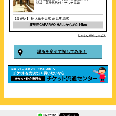
浴場 露天風呂付・サウナ完備
約
0.3
km
ホテルサンデイズ鹿児島
【最寄駅】 鹿児島中央駅 高見馬場駅
\3,100～
211
鹿児島CAPARVO HALLから約0.14km
4.4点 (
件)
クチコミ
じゃらん Web サービス
天文館のど真ん中！鹿児島市最大規模の351室！
約
0.3
km
場所を変えて探してみる！
東横ＩＮＮ鹿児島天文館１
\4,725～
15
4.0点 (
件)
クチコミ
仙厳園まで車で20分！朝食・小学生以下添い寝無料
約
0.3
km
ホテル・レクストン鹿児島アネックス
\2,400～
72
3.8点 (
件)
クチコミ
天文館にあり高利便性！全館Wi-Fｉ完備／有料コインランドリ