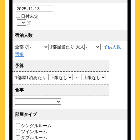
4.2点 (
件)
クチコミ
天文館すぐ！全室チェックアウト12時までの最大22時間ステ
日付未定
イ！
泊
約
0.16
km
宿泊人数
変なホテルプレミア鹿児島 天文館
\4,210～
全部で
1部屋当たり 大人
子供人数
40
4.6点 (
件)
クチコミ
選択
予算
お得なクーポン配布中◎天文館ど真ん中！大浴場で上質なひと
ときを
1部屋1泊あたり
～
約
0.18
km
鹿児島ワシントンホテルプラザ
食事
\3,800～
51
4.1点 (
件)
クチコミ
部屋タイプ
天文館すぐの好立地 朝食は最上階で桜島を望む郷土料理バイ
キング
シングルルーム
ツインルーム
約
0.23
km
ダブルルーム
グリーンリッチホテル鹿児島天文館