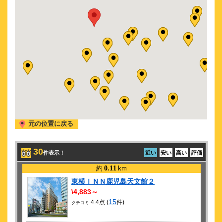
元の位置に戻る
30
件表示！
近い
安い
高い
評価
約
0.11
km
東横ＩＮＮ鹿児島天文館２
\4,883～
15
4.4点 (
件)
クチコミ