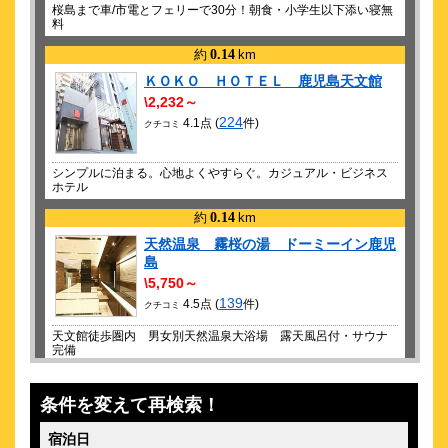
桜島まで車/市電とフェリーで30分！朝食・小学生以下添い寝無
料
約
0.14
km
ＫＯＫＯ ＨＯＴＥＬ 鹿児島天文館
\2,232～
224
4.1点 (
件)
クチコミ
シンプルに泊まる。心地よくやすらぐ。カジュアル・ビジネス
ホテル
約
0.14
km
天然温泉 霧桜の湯 ドーミーイン鹿児
島
\5,750～
139
4.5点 (
件)
クチコミ
天文館徒歩圏内 男女別天然温泉大浴場 露天風呂付・サウナ
完備
約
0.15
km
条件を変えて再検索！
レム鹿児島
\3,610～
宿泊日
105