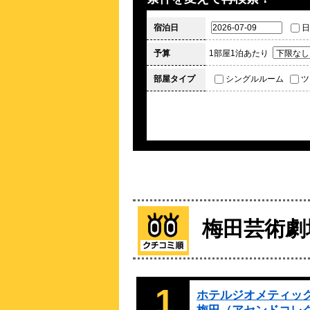
宿泊日
日
予算
1部屋1泊あたり
部屋タイプ
シングルルーム
ツ
梅田芸術劇
1
ホテルジオメティッ