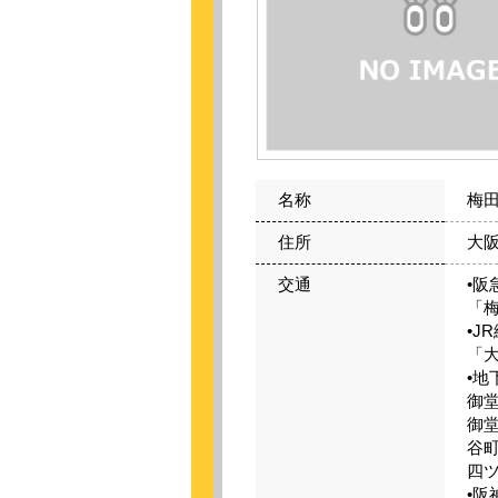
名称
梅
住所
大阪
交通
•
「
•J
「
•
御
御
谷
四
•