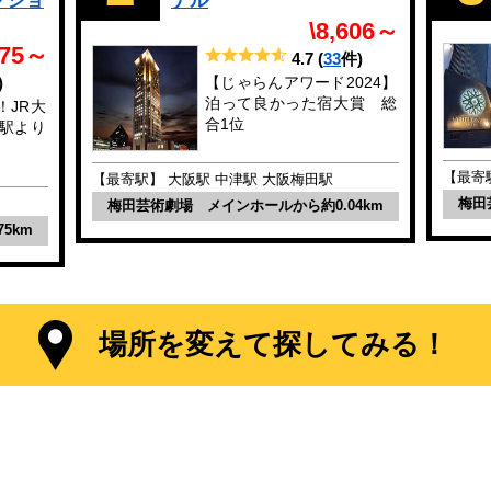
クショ
ナル
\8,606～
375～
4.7
(
33
件)
)
【じゃらんアワード2024】
泊って良かった宿大賞 総
！JR大
合1位
駅より
【最寄
【最寄駅】 大阪駅 中津駅 大阪梅田駅
梅田
梅田芸術劇場 メインホールから約0.04km
5km
場所を変えて探してみる！