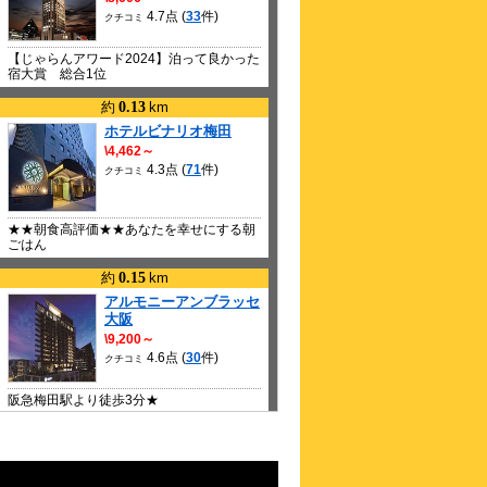
4.7点 (
33
件)
クチコミ
【じゃらんアワード2024】泊って良かった
宿大賞 総合1位
約
0.13
km
ホテルビナリオ梅田
\4,462～
4.3点 (
71
件)
クチコミ
★★朝食高評価★★あなたを幸せにする朝
ごはん
約
0.15
km
アルモニーアンブラッセ
大阪
\9,200～
4.6点 (
30
件)
クチコミ
阪急梅田駅より徒歩3分★
約
0.17
km
ハートンホテル北梅田
\5,100～