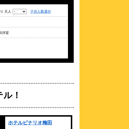
4.3点 (
82
件)
クチコミ
り 大人
子供人数選択
【アクセス◎】【中津】駅まで2分◆梅田
芸術劇場もすぐ♪
約
0.18
km
和洋室
フォーポイント フレッ
クス by シェラトン
大阪梅田
\4,114～
4.0点 (
11
件)
クチコミ
【24年11月全館改装】JR大阪駅・阪急大
阪梅田駅至近の好立地！
約
0.19
km
クインテッサホテル大阪
梅田
Comic&Books（2025年
テル！
12月23日開業）
\4,590～
4.3点 (
24
件)
クチコミ
大阪梅田駅より徒歩で約7分
ホテルビナリオ梅田
約
0.21
km
新阪急ホテルアネックス