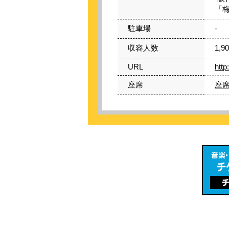
「
駐車場
-
収容人数
1,9
URL
htt
座席
座席