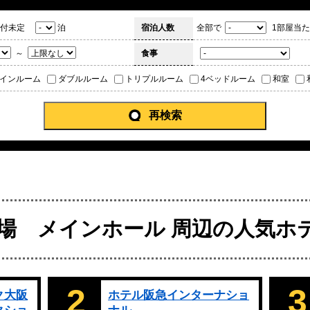
付未定
泊
宿泊人数
全部で
1部屋当た
～
食事
インルーム
ダブルルーム
トリプルルーム
4ベッドルーム
和室
再検索
場 メインホール 周辺の人気ホ
2
3
ク大阪
ホテル阪急インターナショ