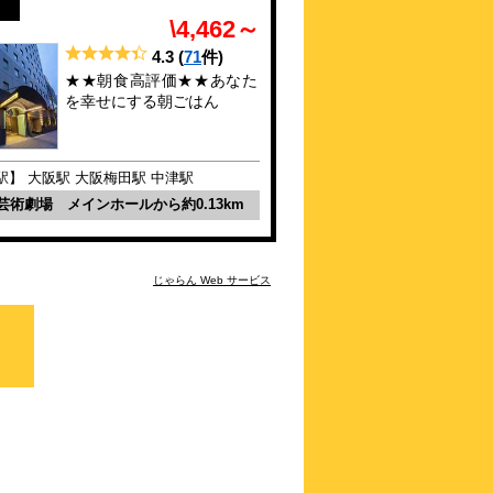
\4,000～
\4,462～
3.9点 (
84
件)
クチコミ
4.3
(
71
件)
★★朝食高評価★★あなた
阪急「大阪梅田駅」徒歩約3分！女性専用
を幸せにする朝ごはん
フロアあり♪
約
0.24
km
東横ＩＮＮ梅田中津１
駅】 大阪駅 大阪梅田駅 中津駅
\5,513～
芸術劇場 メインホールから約0.13km
4.0点 (
40
件)
クチコミ
梅田芸術劇場まで徒歩5分！朝食・小学生
じゃらん Web サービス
以下添い寝無料
約
0.4
km
ホテルリブマックス梅田
\2,763～
-点 (
4
件)
クチコミ
谷町線「中崎町」駅 4番口 徒歩5分
約
0.41
km