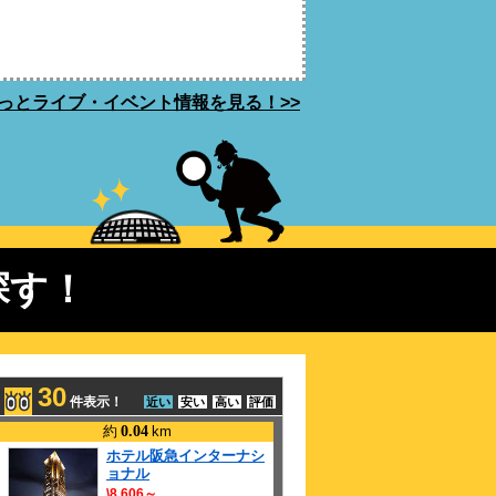
っとライブ・イベント情報を見る！>>
探す！
30
件表示！
近い
安い
高い
評価
約
0.04
km
ホテル阪急インターナシ
ョナル
\8,606～