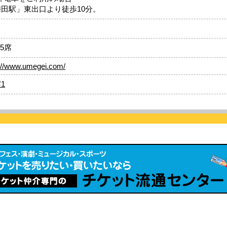
梅田駅」東出口より徒歩10分。
05席
p://www.umegei.com/
1